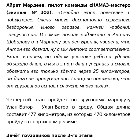
Айрат Мардеев, пилот команды «КАМАЗ-мастер»
(экипаж №302):
«Сегодня этап повеселее и
побыстрее. Очень много достаточно серьезного
бездорожья, много оврагов, камней -рабочий
спецучасток. В самом начале подъехали к Антону
Шибалову и к Мартену ван ден Бринку, увидели, что
Антон его догнал, ну а мы Антона соответственно.
Ехали втроем, на одном участке ребята удачно
объехали джип, а мы в этот джип уперлись и смогли
обогнать его только где-то через 25 километров,
он долго не пропускал нас. Гонщики понимают, что
от грузовиков остается очень много пыли».
Четвертый этап пройдет по круговому маршруту
Улан-Батор - Улан-Батор в среду. Общая длина
составит 477 километров, из которых 470 километров
пройдут в спортивном режиме.
Зачёт грузовиков после 3-го этапа