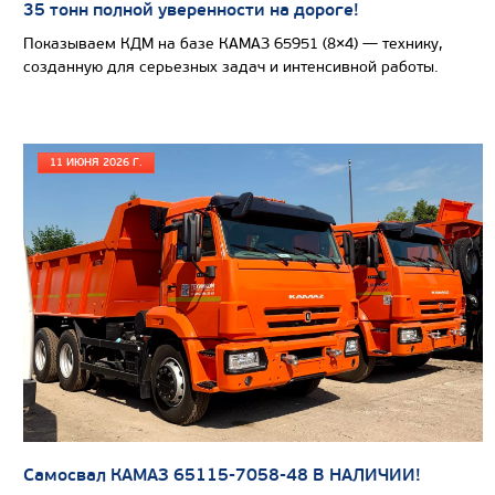
35 тонн полной уверенности на дороге!
Показываем КДМ на базе КАМАЗ 65951 (8×4) — технику,
Цена по запросу
созданную для серьезных задач и интенсивной работы.
Производитель
Узнать цену
11 ИЮНЯ 2026 Г.
АВТОБУС ЛИАЗ-429260 ГОРОДСКОЙ
ПОЛУНИЗКОПОЛЬНЫЙ
Самосвал КАМАЗ 65115-7058-48 В НАЛИЧИИ!