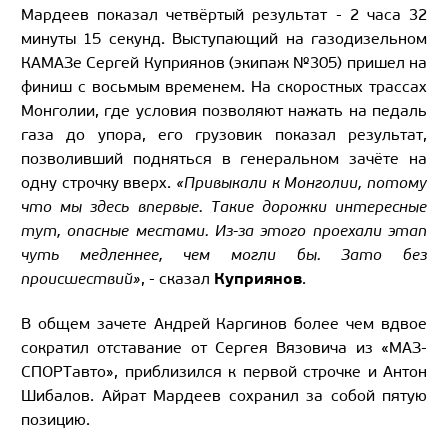
Мардеев показал четвёртый результат - 2 часа 32
минуты 15 секунд. Выступающий на газодизельном
КАМАЗе Сергей Куприянов (экипаж №305) пришел на
финиш с восьмым временем. На скоростных трассах
Монголии, где условия позволяют нажать на педаль
газа до упора, его грузовик показал результат,
позволивший подняться в генеральном зачёте на
одну строчку вверх.
«Привыкали к Монголии, потому
что мы здесь впервые. Такие дорожки интересные
тут, опасные местами. Из-за этого проехали этап
чуть медленнее, чем могли бы. Зато без
Куприянов
происшествий»
, - сказал
.
В общем зачете Андрей Каргинов более чем вдвое
сократил отставание от Сергея Вязовича из «МАЗ-
СПОРТавто», приблизился к первой строчке и Антон
Шибалов. Айрат Мардеев сохранил за собой пятую
позицию.