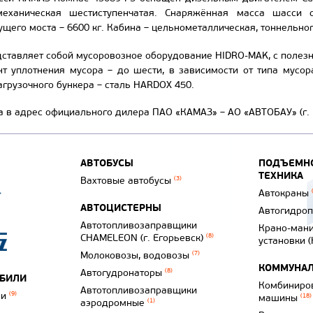
еханическая шестиступенчатая. Снаряжённая масса шасси с
щего моста – 6600 кг. Кабина – цельнометаллическая, тоннельног
ставляет собой мусоровозное оборудование HIDRO-MAK, с полезн
нт уплотнения мусора – до шести, в зависимости от типа мусор
агрузочного бункера – сталь HARDOX 450.
а в адрес официального дилера ПАО «КАМАЗ» – АО «АВТОБАУ» (г. 
АВТОБУСЫ
ПОДЪЕМНО
ТЕХНИКА
Вахтовые автобусы
(3)
Автокраны
АВТОЦИСТЕРНЫ
Автогидро
Автотопливозаправщики
Крано-ман
CHAMELEON (г. Егорьевск)
(8)
установки 
Молоковозы, водовозы
(7)
КОММУНАЛ
Автогудронаторы
(8)
ОБИЛИ
Комбиниро
Автотопливозаправщики
ли
(9)
машины
(18)
аэродромные
(1)