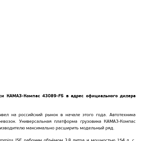
си КАМАЗ-Компас 43089-F5 в адрес официального дилера
ел на российский рынок в начале этого года. Автотехника
евозок. Универсальная платформа грузовика КАМАЗ-Компас
оизводителю максимально расширить модельный ряд.
mins ISF, рабочим объёмом 3,8 литра и мощностью 154 л. с.