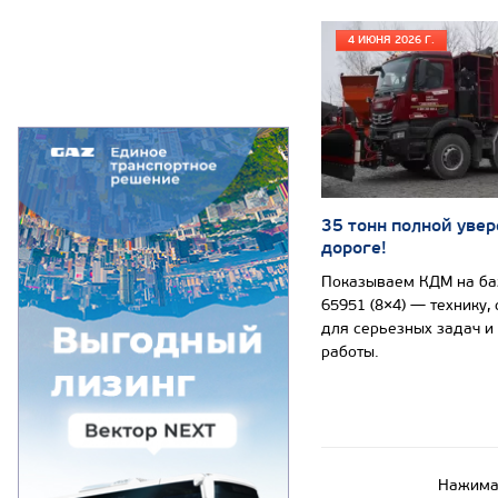
4 ИЮНЯ 2026 Г.
35 тонн полной увер
дороге!
Показываем КДМ на б
65951 (8×4) — технику,
для серьезных задач и
работы.
Нажимая