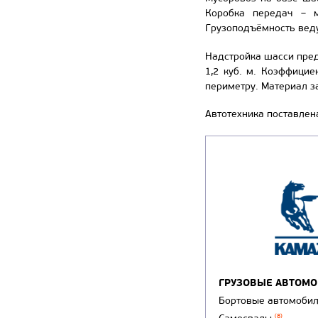
Коробка передач – м
Грузоподъёмность веду
Надстройка шасси пред
1,2 куб. м. Коэффицие
периметру. Материал з
Автотехника поставлен
ГРУЗОВЫЕ АВТОМ
Бортовые автомоби
(8)