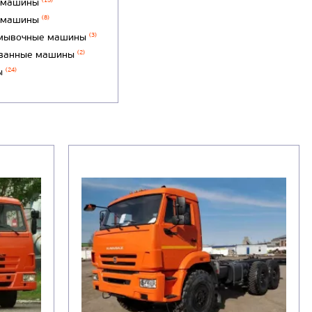
 машины
(15)
 машины
(8)
мывочные машины
(3)
ванные машины
(2)
ы
(24)