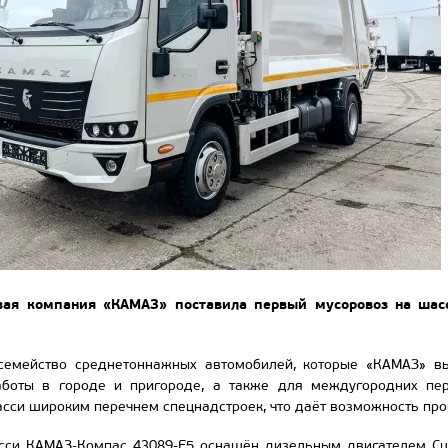
вая компания «КАМАЗ» поставила первый мусоровоз на шас
емейство среднетоннажных автомобилей, которые «КАМАЗ» выв
аботы в городе и пригороде, а также для междугородних пер
асси широким перечнем спецнадстроек, что даёт возможность пр
сси КАМАЗ-Компас 43089-F5 оснащён дизельным двигателем Cum