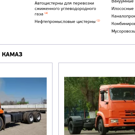
Вакуумные
Автоцистерны для перевозки
сжиженного углеводородного
Илососные
газа
(4)
Каналопро
Нефтепромысловые цистерны
(1)
Комбиниро
Мусоровоз
 КАМАЗ