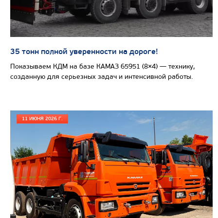
Узнать цену
35 тонн полной уверенности на дороге!
САМОСВАЛ КАМАЗ-65802
Показываем КДМ на базе КАМАЗ 65951 (8×4) — технику,
созданную для серьезных задач и интенсивной работы.
11 ИЮНЯ 2026 Г.