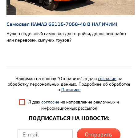
Самосвал КАМАЗ 65115-7058-48 В НАЛИЧИИ!
Цена по запросу
Нужен надежный самосвал для стройки, дорожных работ
Производитель
или перевозки сыпучих грузов?
Экологический класс
Грузоподъемность, кг
Вместимость кузова, м3
Направление разгрузки
Нажимая на кнопку “Отправить”, я даю
согласие
на
обработку персональных данных. Подробнее об обработке
Колесная формула
в
Политике
Я даю
согласие
на направление рекламных и
Узнать цену
информационных рассылок
ПОДПИСАТЬСЯ НА НОВОСТИ: