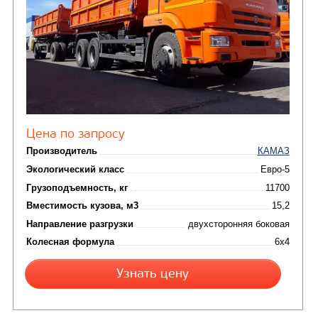
(36)
установки (КМУ)
(12)
Шасси
КОММУНАЛЬНАЯ
АВТОБУСЫ
ТЕХНИКА
(3)
Вахтовые автобусы
Комбинированные дор
(18)
машины
АВТОЦИСТЕРНЫ
(15)
Вакуумные машины
Автотопливозаправщики
(8)
CHAMELEON (г. Егорьевск)
(8)
Илососные машины
(7)
Молоковозы, водовозы
Каналопромывочные 
(8)
Автогудронаторы
Комбинированные ма
(24)
Мусоровозы