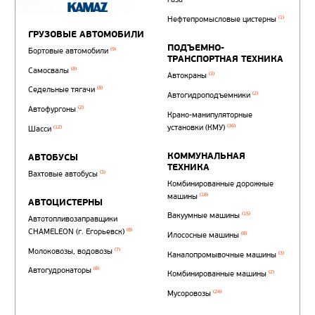
Автотопливозаправщи
(1)
аэродромные
Автоцистерны для пер
сжиженного углеводор
(4)
газа
Нефтепромысловые ц
ГРУЗОВЫЕ АВТОМОБИЛИ
ПОДЪЕМНО-
(9)
Бортовые автомобили
ТРАНСПОРТНАЯ Т