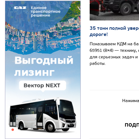
35 тонн полной увер
дороге!
Показываем КДМ на б
65951 (8×4) — технику,
для серьезных задач и
работы.
Нажимая
ПОДП