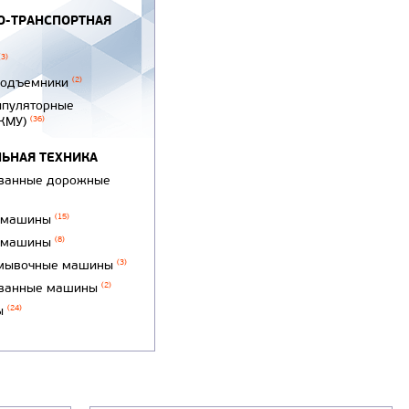
-ТРАНСПОРТНАЯ
(3)
подъемники
(2)
ипуляторные
(КМУ)
(36)
ЬНАЯ ТЕХНИКА
ванные дорожные
 машины
(15)
 машины
(8)
мывочные машины
(3)
ванные машины
(2)
ы
(24)