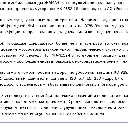
й автомобиль команды «КАМАЗ-мастер», комбинированная дорож
ашиностроения», мусоровоз МК 4552-Г8 производства АО «Ряжски
ы имеют улучшенные характеристики. Например, мусоровоз ко
ой формулой 6х4 позволяет вывозить на 30% больше мусора з
коэффициента прессования из-за уникальной конструкции пресс-п
ой площадке сокращается более чем в три раза за счёт воз
удовании мусоровоза двухконтурной гидравлической системы и 
ставляет 70 секунд. На МК-4552-Г8 установлен газовый дви
тором и распределенным впрыском, с искровым зажиганием. Тех
тавки – это комбинированная дорожно-уборочная машина КО-829А
, дизельный двигатель Cummins ISB 6.7 E5 250 (Евро-5) с т
х дорог с асфальтовым и бетонным покрытием при температуре окр
а используется для мойки дорожных покрытий и поливки газонов,
отивогололёдными материалами. Среди технологических особ
лорукава высокого давления, улучшенные маслоохладитель и
органами машины осуществляется из кабины водителя.