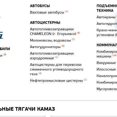
АВТОБУСЫ
ПОДЪЕМНО
ТЕХНИКА
Вахтовые автобусы
(3)
Автокраны
АВТОЦИСТЕРНЫ
Автогидро
Автотопливозаправщики
Крано-ман
CHAMELEON (г. Егорьевск)
(8)
установки 
Молоковозы, водовозы
(7)
КОММУНАЛ
Автогудронаторы
(8)
ОБИЛИ
Комбиниро
Автотопливозаправщики
ли
(9)
машины
(18)
аэродромные
(1)
Вакуумные
Автоцистерны для перевозки
сжиженного углеводородного
Илососные
газа
(4)
Каналопро
Нефтепромысловые цистерны
(1)
Комбиниро
Мусоровоз
ЬНЫЕ ТЯГАЧИ КАМАЗ