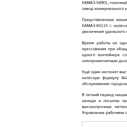
КАМАЗ-54901, гоночны
завод коммунального м
Представленные машин
КАМАЗ-65115 с колёсн
увеличения удельного 
Время работы на одн
прессования при обор
одного контейнера со
электромагнитным доза
Ещё один экспонат выс
колёсную формулу 4х2
обслуживания городски
В летний период машин
наледи и посыпки пр
высокопрочные метал
Управление рабочими 