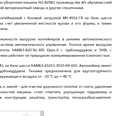
но-уборочная машина КО-829А1 производства АО «Арзамасский
й авторемонтный завод» и другая спецтехника.
нтейнерный с боковой загрузкой МК-4552-Г8 на базе шасси
а счёт увеличенной жёсткости кузова и его формы, а также
литы.
можности выгрузки контейнеров в режиме автоматического
системы автоматического управления. Полное время выгрузки
гатель КАМАЗ-820.92-300 Евро-5 с турбонаддувом и ОНВ, с
ника работает на природном компримированном (сжатом) газе.
1 на базе шасси КАМАЗ-43253-3010-69 (G5). Автомобиль имеет
урбонаддувом. Техника предназначена для круглогодичного
ужающего воздуха от - 20 °С до + 40 °С.
 а зимой – для очистки дорожного полотна от снега, удаления
енностей машины стоит отметить улучшенную гидравлику и
 конструкцию решётки, транспортёр пескоразбрасывателя.