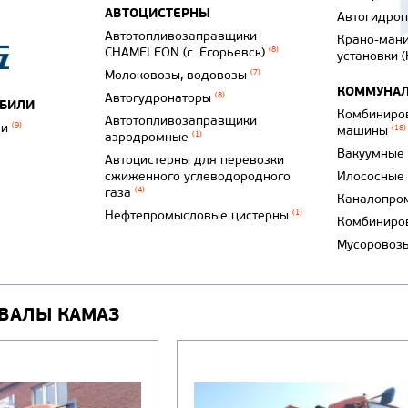
АВТОЦИСТЕРНЫ
Автогидро
Автотопливозаправщики
Крано-ман
CHAMELEON (г. Егорьевск)
(8)
установки 
Молоковозы, водовозы
(7)
КОММУНАЛ
Автогудронаторы
(8)
ОБИЛИ
Комбиниро
Автотопливозаправщики
ли
(9)
машины
(18)
аэродромные
(1)
Вакуумные
Автоцистерны для перевозки
сжиженного углеводородного
Илососные
газа
(4)
Каналопро
Нефтепромысловые цистерны
(1)
Комбиниро
Мусоровоз
ВАЛЫ КАМАЗ