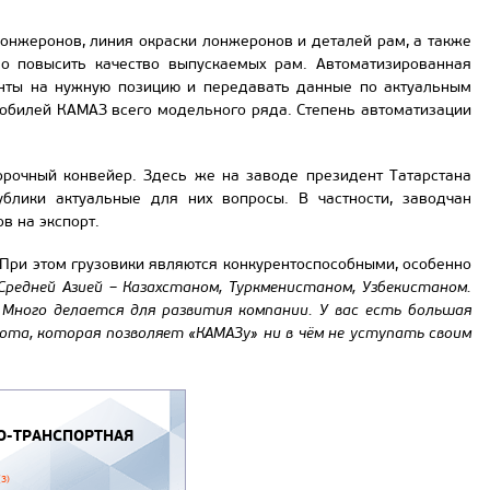
лонжеронов, линия окраски лонжеронов и деталей рам, а также
но повысить качество выпускаемых рам. Автоматизированная
енты на нужную позицию и передавать данные по актуальным
мобилей КАМАЗ всего модельного ряда. Степень автоматизации
орочный конвейер. Здесь же на заводе президент Татарстана
блики актуальные для них вопросы. В частности, заводчан
в на экспорт.
. При этом грузовики являются конкурентоспособными, особенно
редней Азией – Казахстаном, Туркменистаном, Узбекистаном.
–
Много делается для развития компании. У вас есть большая
ота, которая позволяет «КАМАЗу» ни в чём не уступать своим
-ТРАНСПОРТНАЯ
(3)