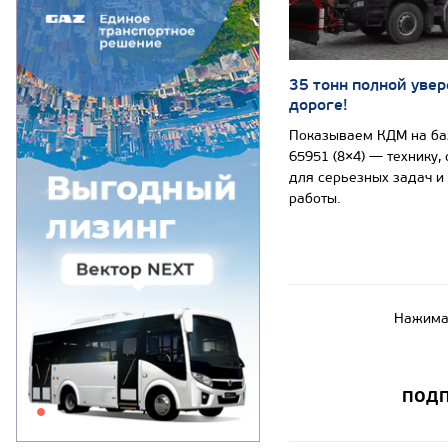
35 тонн полной увер
дороге!
Показываем КДМ на б
65951 (8×4) — технику,
для серьезных задач и
работы.
Нажимая
ПОДП