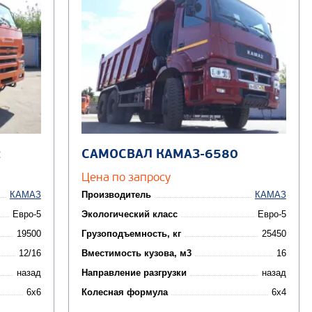
2
САМОСВАЛ КАМАЗ-6580
Цена по запросу
КАМАЗ
Производитель
КАМАЗ
Евро-5
Экологический класс
Евро-5
19500
Грузоподъемность, кг
25450
12/16
Вместимость кузова, м3
16
назад
Направление разгрузки
назад
6x6
Колесная формула
6x4