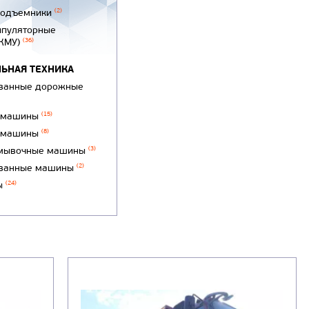
подъемники
(2)
ипуляторные
(КМУ)
(36)
ЬНАЯ ТЕХНИКА
ванные дорожные
 машины
(15)
 машины
(8)
мывочные машины
(3)
ванные машины
(2)
ы
(24)