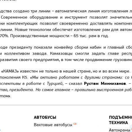
одства создано три линии – автоматическая линия изготовления 
 Современное оборудование и инструмент позволят значитель
вки комплектующих позволит своевременно доставлять компон
 линии. Новые технологии обеспечат изготовление рам для авто
 70%. Производственные мощности – 65 тыс. рам в год.
оде президенту показали конвейер сборки кабин и главный сб
м коллективом завода. Камазовцы смогли задать главе респу
развития своего предприятия, в том числе продвижение грузовико
о «КАМАЗ» известен не только в нашей стране, но и во всем мире
 поколения К5.
«Мы активно работаем с другими странами: со С
Рустам Минниханов
рспективы в работе с Турцией
, – сказал
. 
ва, президента. Но самое главное – правильно выстроенная раб
там».
АВТОБУСЫ
ПОДЪЕМНО
ТЕХНИКА
Вахтовые автобусы
(3)
Автокраны