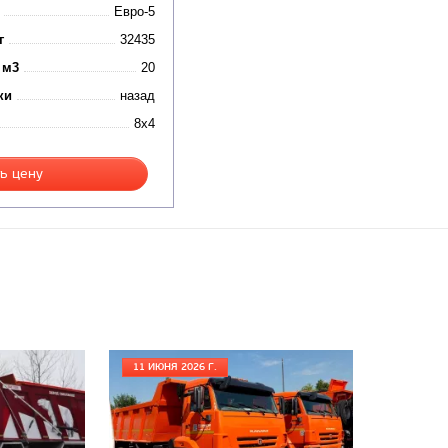
Евро-5
г
32435
 м3
20
ки
назад
8x4
ь цену
11 ИЮНЯ 2026 Г.