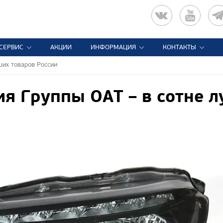
СЕРВИС
АКЦИИ
ИНФОРМАЦИЯ
КОНТАКТЫ
ших товаров России
я Группы ОАТ – в сотне л