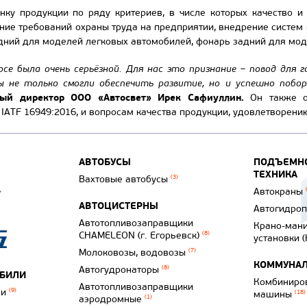
ку продукции по ряду критериев, в числе которых качество и 
ние требований охраны труда на предприятии, внедрение систем
дний для моделей легковых автомобилей, фонарь задний для мод
рсе была очень серьёзной. Для нас это признание
–
повод для г
ы не только смогли обеспечить развитие, но и успешно побор
ный директор ООО «Автосвет» Ирек Сафиуллин
.
Он также о
IATF 16949:2016, и вопросам качества продукции, удовлетворени
АВТОБУСЫ
ПОДЪЕМНО
ТЕХНИКА
Вахтовые автобусы
(3)
Автокраны
АВТОЦИСТЕРНЫ
Автогидро
Автотопливозаправщики
Крано-ман
CHAMELEON (г. Егорьевск)
(8)
установки 
Молоковозы, водовозы
(7)
КОММУНАЛ
Автогудронаторы
(8)
ОБИЛИ
Комбиниро
Автотопливозаправщики
ли
(9)
машины
(18)
аэродромные
(1)