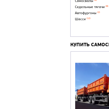
Самосвалы
(8)
Седельные тягачи
(8)
Автофургоны
(2)
Шасси
(12)
КУПИТЬ САМОС