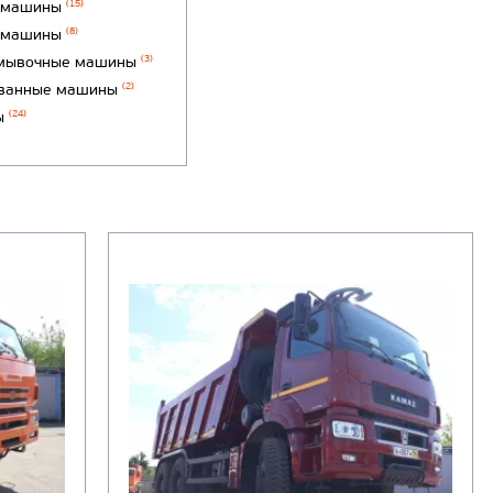
 машины
(15)
 машины
(8)
мывочные машины
(3)
ванные машины
(2)
ы
(24)