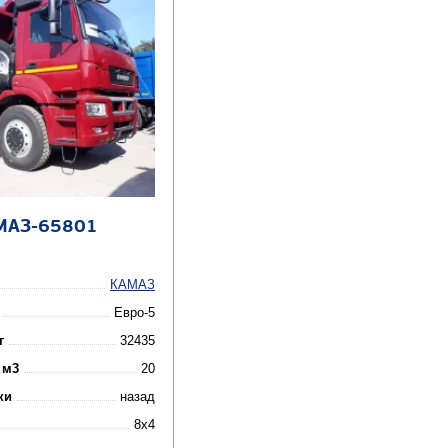
МАЗ-65801
КАМАЗ
Евро-5
г
32435
 м3
20
ки
назад
8x4