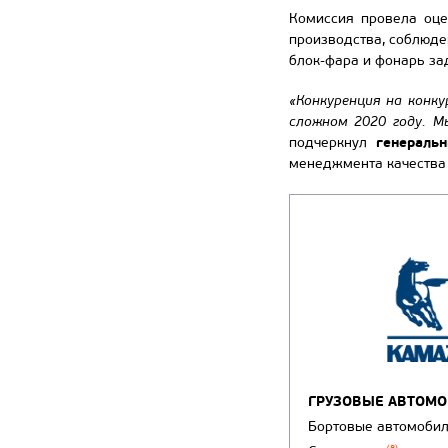
Комиссия провела оцен
производства, соблюде
блок-фара и фонарь за
«Конкуренция на конку
сложном 2020 году. М
генераль
подчеркнул
менеджмента качества 
ГРУЗОВЫЕ АВТОМ
Бортовые автомоби