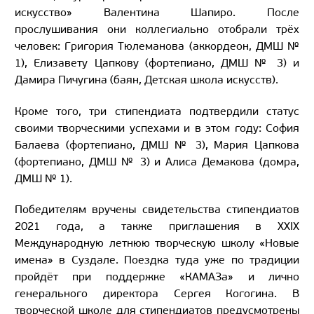
искусство» Валентина Шапиро. После
прослушивания они коллегиально отобрали трёх
человек: Григория Тюлеманова (аккордеон, ДМШ №
1), Елизавету Цапкову (фортепиано, ДМШ № 3) и
Дамира Пичугина (баян, Детская школа искусств).
Кроме того, три стипендиата подтвердили статус
своими творческими успехами и в этом году: София
Балаева (фортепиано, ДМШ № 3), Мария Цапкова
(фортепиано, ДМШ № 3) и Алиса Демакова (домра,
ДМШ № 1).
Победителям вручены свидетельства стипендиатов
2021 года, а также приглашения в XXIX
Международную летнюю творческую школу «Новые
имена» в Суздале. Поездка туда уже по традиции
пройдёт при поддержке «КАМАЗа» и лично
генерального директора Сергея Когогина. В
творческой школе для стипендиатов предусмотрены