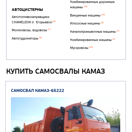
КУПИТЬ САМОСВАЛЫ КАМАЗ
Автотопливозаправщи
(1)
аэродромные
Автоцистерны для пер
сжиженного углеводор
(4)
газа
Нефтепромысловые ц
ГРУЗОВЫЕ АВТОМОБИЛИ
ПОДЪЕМНО-
(9)
Бортовые автомобили