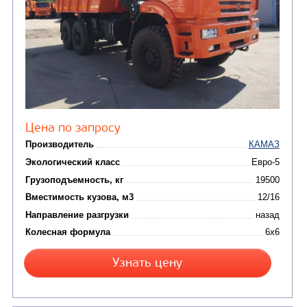
ТРАНСПОРТНАЯ Т
(8)
Самосвалы
(3)
Автокраны
(8)
Седельные тягачи
Автогидроподъемник
(2)
Автофургоны
Крано-манипуляторны
(36)
установки (КМУ)
(12)
Шасси
КОММУНАЛЬНАЯ
АВТОБУСЫ
ТЕХНИКА
(3)
Вахтовые автобусы
Комбинированные дор
(18)
машины
АВТОЦИСТЕРНЫ
(15)
Вакуумные машины
Автотопливозаправщики
(8)
CHAMELEON (г. Егорьевск)
(8)
Илососные машины
(7)
Молоковозы, водовозы
Каналопромывочные 
(8)
Автогудронаторы
Комбинированные ма
(24)
Мусоровозы