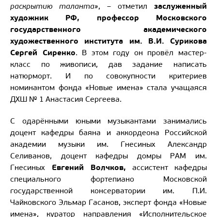
заслуженный
раскрытию таланта»
, – отметил
художник РФ, профессор Московского
государственного академического
художественного института им. В.И. Сурикова
Сергей Сиренко
. В этом году он провёл мастер-
класс по живописи, дав задание написать
натюрморт. И по совокупности критериев
номинантом фонда «Новые имена» стала учащаяся
ДХШ № 1 Анастасия Сергеева.
С одарёнными юными музыкантами занимались
доцент кафедры баяна и аккордеона Российской
академии музыки им. Гнесиных Александр
Селиванов, доцент кафедры домры РАМ им.
Евгений Волчков,
Гнесиных
ассистент кафедры
специального фортепиано Московской
государственной консерватории им. П.И.
Чайковского Эльмар Гасанов, эксперт фонда «Новые
имена», куратор направления «Исполнительское