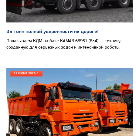
Вместимость кузова, м3
Направление разгрузки
Колесная формула
35 тонн полной уверенности на дороге!
Узнать цену
Показываем КДМ на базе КАМАЗ 65951 (8×4) — технику,
созданную для серьезных задач и интенсивной работы.
САМОСВАЛ КАМАЗ-65802
11 ИЮНЯ 2026 Г.