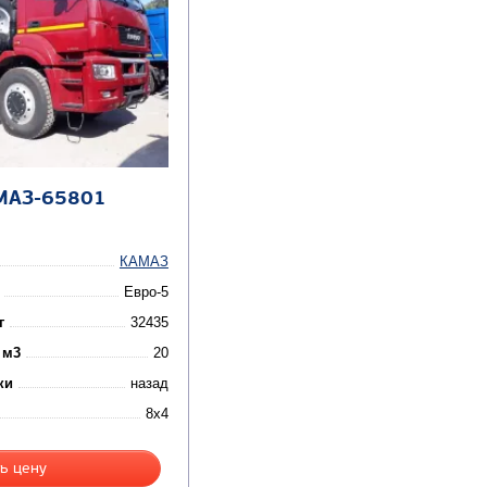
МАЗ-65801
КАМАЗ
Евро-5
г
32435
 м3
20
ки
назад
8x4
ь цену