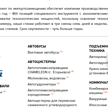
роект по импортозамещению обеспечит компании производственну
5 год – 465 позиций специального инструмента с экономическ
хватка технологических мощностей, поскольку освоение техно
примеру, наши станки работают в три смены семь дней в неделю,
ых станков. Срок окупаемости – чуть больше года».
АВТОБУСЫ
ПОДЪЕМНО
ТЕХНИКА
Вахтовые автобусы
(3)
Автокраны
АВТОЦИСТЕРНЫ
Автогидро
Автотопливозаправщики
Крано-ман
CHAMELEON (г. Егорьевск)
(8)
установки 
Молоковозы, водовозы
(7)
КОММУНАЛ
Автогудронаторы
(8)
ОБИЛИ
Комбиниро
Автотопливозаправщики
ли
(9)
машины
(18)
аэродромные
(1)
Вакуумные
Автоцистерны для перевозки
сжиженного углеводородного
Илососные