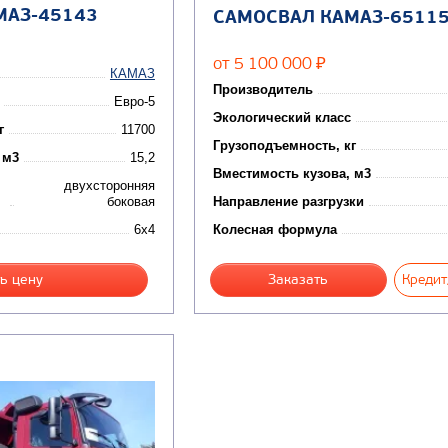
МАЗ-45143
САМОСВАЛ КАМАЗ-6511
от 5 100 000
₽
КАМАЗ
Производитель
Евро-5
Экологический класс
г
11700
Грузоподъемность, кг
 м3
15,2
Вместимость кузова, м3
двухсторонняя
боковая
Направление разгрузки
6x4
Колесная формула
ь цену
Заказать
Кредит