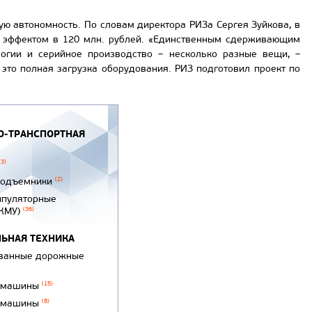
ю автономность. По словам директора РИЗа Сергея Зуйкова, в
им эффектом в 120 млн. рублей. «Единственным сдерживающим
логии и серийное производство – несколько разные вещи, –
 это полная загрузка оборудования. РИЗ подготовил проект по
-ТРАНСПОРТНАЯ
(3)
подъемники
(2)
ипуляторные
(КМУ)
(36)
ЬНАЯ ТЕХНИКА
ванные дорожные
 машины
(15)
 машины
(8)