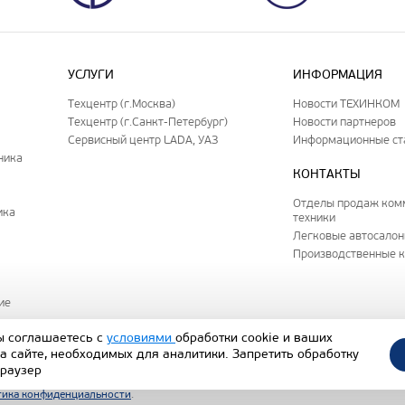
УСЛУГИ
ИНФОРМАЦИЯ
Техцентр (г.Москва)
Новости ТЕХИНКОМ
Техцентр (г.Санкт-Петербург)
Новости партнеров
Сервисный центр LADA, УАЗ
Информационные ст
ника
КОНТАКТЫ
Отделы продаж ком
ика
техники
Легковые автосало
Производственные 
ие
ы соглашаетесь с
условиями
обработки cookie и ваших
а сайте, необходимых для аналитики. Запретить обработку
исключительно уведомительный и информационный характер и не является пу
браузер
 кодекса РФ). Наличие и стоимость представленных на сайте автомобилей уто
ика конфиденциальности
.