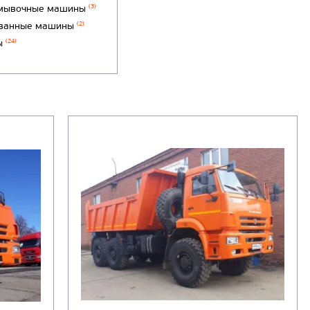
мывочные машины
(3)
ванные машины
(2)
ы
(24)