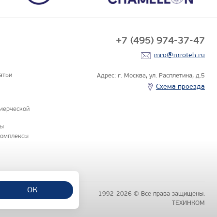
+7 (495) 974-37-47
mro@mroteh.ru
атьи
Адрес: г. Москва, ул. Расплетина, д.5
Схема проезда
мерческой
ны
комплексы
ОК
1992-2026 © Все права защищены.
бличной офертой
чняйте по телефонам отделов
ТЕХИНКОМ