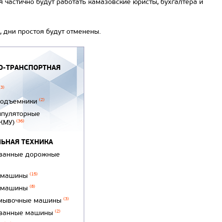
 частично будут работать камазовские юристы, бухгалтера и
, дни простоя будут отменены.
-ТРАНСПОРТНАЯ
(3)
подъемники
(2)
ипуляторные
(КМУ)
(36)
ЬНАЯ ТЕХНИКА
ванные дорожные
 машины
(15)
 машины
(8)
мывочные машины
(3)
ванные машины
(2)