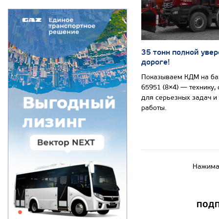
35 тонн полной увер
дороге!
Показываем КДМ на б
65951 (8×4) — технику,
для серьезных задач и
работы.
Нажимая
ПОДП