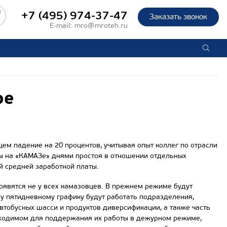
+7 (495) 974-37-47
Заказать звонок
E-mail:
mro@mroteh.ru
ре
ем падение на 20 процентов, учитывая опыт коллег по отрасли
ены на «КАМАЗе» днями простоя в отношении отдельных
ей средней заработной платы.
явятся не у всех камазовцев. В прежнем режиме будут
у пятидневному графику будут работать подразделения,
автобусных шасси и продуктов диверсификации, а также часть
бходимом для поддержания их работы в дежурном режиме,