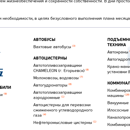
ем жизнеобеспечения и сохранности собственности. В дни простоя
ри необходимости, в целях безусловного выполнения плана месяца
АВТОБУСЫ
ПОДЪЕМНО
ТЕХНИКА
Вахтовые автобусы
(3)
Автокраны
АВТОЦИСТЕРНЫ
Автогидро
Автотопливозаправщики
Крано-ман
CHAMELEON (г. Егорьевск)
(8)
установки 
Молоковозы, водовозы
(7)
КОММУНАЛ
Автогудронаторы
(8)
ОБИЛИ
Комбиниро
Автотопливозаправщики
ли
(9)
машины
(18)
аэродромные
(1)
Вакуумные
Автоцистерны для перевозки
сжиженного углеводородного
Илососные
газа
(4)
Каналопро
Нефтепромысловые цистерны
(1)
Комбиниро