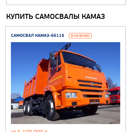
(4)
газа
Нефтепромысловые ц
КУПИТЬ САМОСВАЛЫ КАМАЗ
ГРУЗОВЫЕ АВТОМОБИЛИ
ПОДЪЕМНО-
(9)
Бортовые автомобили
ТРАНСПОРТНАЯ Т
(8)
Самосвалы
(3)
Автокраны
(8)
Седельные тягачи
Автогидроподъемник
(2)
Автофургоны
Крано-манипуляторны
(36)
установки (КМУ)
(12)
Шасси
КОММУНАЛЬНАЯ
АВТОБУСЫ
ТЕХНИКА
(3)
Вахтовые автобусы
Комбинированные дор
(18)
машины
АВТОЦИСТЕРНЫ
(15)
Вакуумные машины
Автотопливозаправщики
(8)
CHAMELEON (г. Егорьевск)
(8)
Илососные машины