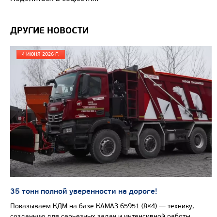
Цена по запросу
Производитель
ДРУГИЕ НОВОСТИ
Экологический класс
Грузоподъемность, кг
4 ИЮНЯ 2026 Г.
Вместимость кузова, м3
Направление разгрузки
Колесная формула
Узнать цену
САМОСВАЛ КАМАЗ-65802
35 тонн полной уверенности на дороге!
Показываем КДМ на базе КАМАЗ 65951 (8×4) — технику,
созданную для серьезных задач и интенсивной работы.