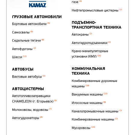
Автотопливозаправщи
(1)
аэродромные
Автоцистерны для пер
сжиженного углеводор