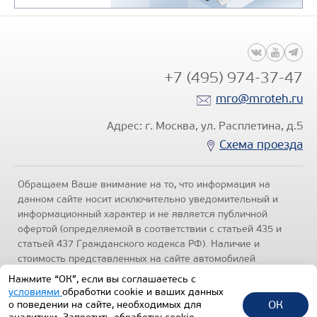
+7 (495) 974-37-47
mro@mroteh.ru
Адрес: г. Москва, ул. Расплетина, д.5
Схема проезда
Обращаем Ваше внимание на то, что информация на
данном сайте носит исключительно уведомительный и
информационный характер и не является публичной
офертой (определяемой в соответствии с статьей 435 и
статьей 437 Гражданского кодекса РФ). Наличие и
стоимость представленных на сайте автомобилей
уточняйте по телефонам отделов продаж, представленных
Нажмите “ОК”, если вы соглашаетесь с
в разделе "Контакты" настоящего ресурса.
Политика
условиями
обработки cookie и ваших данных
конфиденциальности
.
ОК
о поведении на сайте, необходимых для