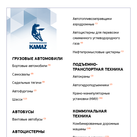
Автотопливозаправщи
(1)
аэродромные