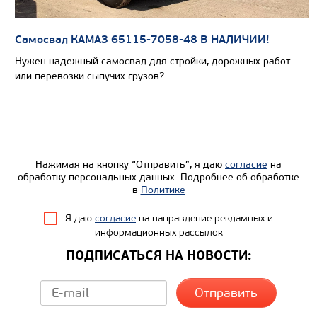
Экологический класс
Грузоподъемность, кг
Самосвал КАМАЗ 65115-7058-48 В НАЛИЧИИ!
Вместимость кузова, м3
Нужен надежный самосвал для стройки, дорожных работ
или перевозки сыпучих грузов?
Направление разгрузки
Колесная формула
Узнать цену
Нажимая на кнопку “Отправить”, я даю
согласие
на
обработку персональных данных. Подробнее об обработке
в
Политике
Я даю
согласие
на направление рекламных и
информационных рассылок
ПОДПИСАТЬСЯ НА НОВОСТИ: