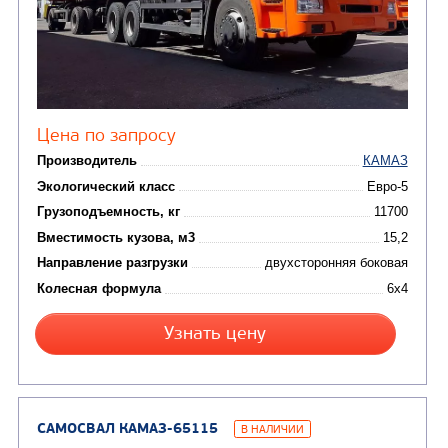
Вакуумные машины
Автотопливозаправщики
(8)
CHAMELEON (г. Егорьевск)
(8)
Илососные машины
(7)
Молоковозы, водовозы
Каналопромывочные 
(8)
Автогудронаторы
Комбинированные ма
(24)
Мусоровозы
САМОСВАЛ КАМАЗ-45143