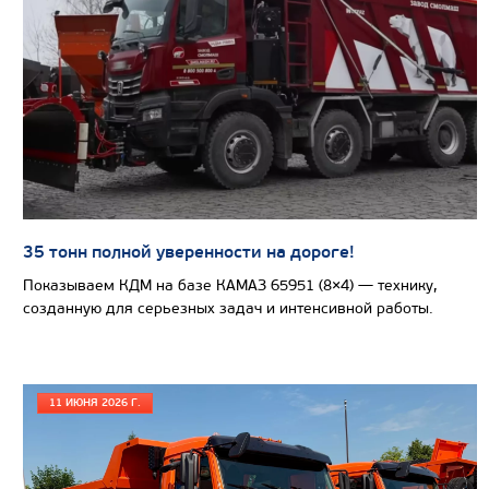
Цена по запросу
Производитель
Экологический класс
Грузоподъемность, кг
Вместимость кузова, м3
Направление разгрузки
Колесная формула
35 тонн полной уверенности на дороге!
Показываем КДМ на базе КАМАЗ 65951 (8×4) — технику,
Узнать цену
созданную для серьезных задач и интенсивной работы.
11 ИЮНЯ 2026 Г.
САМОСВАЛ КАМАЗ-65802