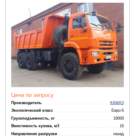
Автоцистерны для пер
сжиженного углеводор
(4)
газа
Нефтепромысловые ц
ГРУЗОВЫЕ АВТОМОБИЛИ
ПОДЪЕМНО-
(9)
Бортовые автомобили
ТРАНСПОРТНАЯ Т
(8)
Самосвалы
(3)
Автокраны
(8)
Седельные тягачи
Автогидроподъемник
(2)
Автофургоны
Крано-манипуляторны
(36)
установки (КМУ)
(12)
Шасси
КОММУНАЛЬНАЯ
АВТОБУСЫ
ТЕХНИКА
(3)
Вахтовые автобусы
Комбинированные дор
(18)
машины
АВТОЦИСТЕРНЫ
(15)