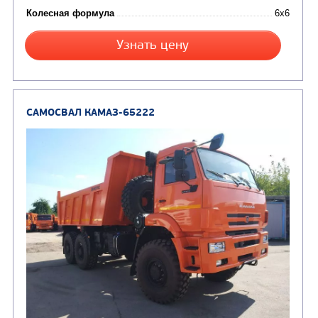
Вакуумные машины
Автотопливозаправщики
(8)
CHAMELEON (г. Егорьевск)
(8)
Илососные машины
(7)
Молоковозы, водовозы
Каналопромывочные 
(8)
Автогудронаторы
Комбинированные ма
(24)
Мусоровозы
САМОСВАЛ КАМАЗ-6522