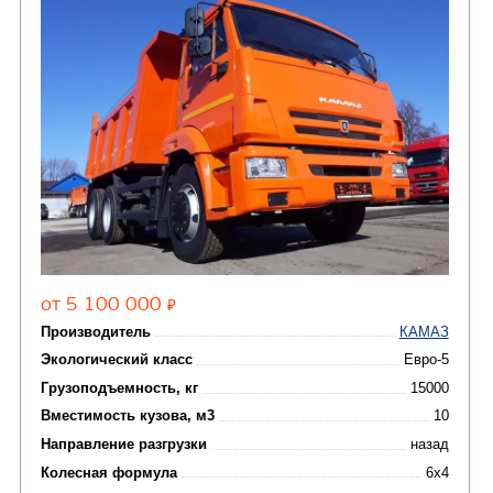
(36)
установки (КМУ)
(12)
Шасси
КОММУНАЛЬНАЯ
АВТОБУСЫ
ТЕХНИКА
(3)
Вахтовые автобусы
Комбинированные дор
(18)
машины
АВТОЦИСТЕРНЫ
(15)
Вакуумные машины
Автотопливозаправщики
(8)
CHAMELEON (г. Егорьевск)
(8)
Илососные машины
(7)
Молоковозы, водовозы
Каналопромывочные 
(8)
Автогудронаторы
Комбинированные ма
(24)
Мусоровозы