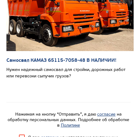
Цена по запросу
Производитель
Экологический класс
Самосвал КАМАЗ 65115-7058-48 В НАЛИЧИИ!
Грузоподъемность, кг
Нужен надежный самосвал для стройки, дорожных работ
или перевозки сыпучих грузов?
Вместимость кузова, м3
Направление разгрузки
Колесная формула
Нажимая на кнопку “Отправить”, я даю
согласие
на
Узнать цену
обработку персональных данных. Подробнее об обработке
в
Политике