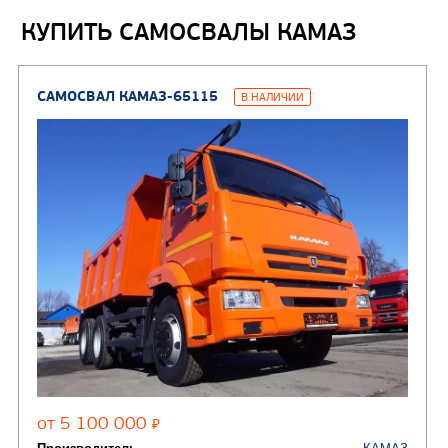
(1)
аэродромные
КУПИТЬ САМОСВАЛЫ КАМАЗ
Автоцистерны для пер
сжиженного углеводор
(4)
газа
Нефтепромысловые ц
ГРУЗОВЫЕ АВТОМОБИЛИ
ПОДЪЕМНО-
(9)
Бортовые автомобили
ТРАНСПОРТНАЯ Т
(8)
Самосвалы
(3)
Автокраны
(8)
Седельные тягачи
Автогидроподъемник
(2)
Автофургоны
Крано-манипуляторны
(36)
установки (КМУ)
(12)
Шасси
КОММУНАЛЬНАЯ
АВТОБУСЫ
ТЕХНИКА
(3)
Вахтовые автобусы
Комбинированные дор
(18)
машины