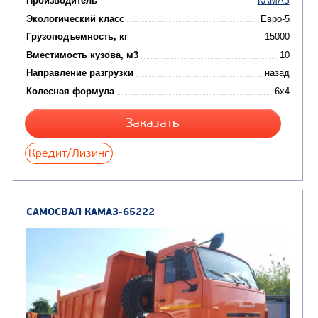
АВТОЦИСТЕРНЫ
(15)
Вакуумные машины
Автотопливозаправщики
(8)
CHAMELEON (г. Егорьевск)
(8)
Илососные машины
(7)
Молоковозы, водовозы
Каналопромывочные 
(8)
Автогудронаторы
Комбинированные ма
(24)
Мусоровозы
САМОСВАЛ КАМАЗ-65115
В НАЛИЧИИ