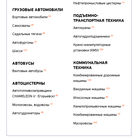
Автотопливозаправщи