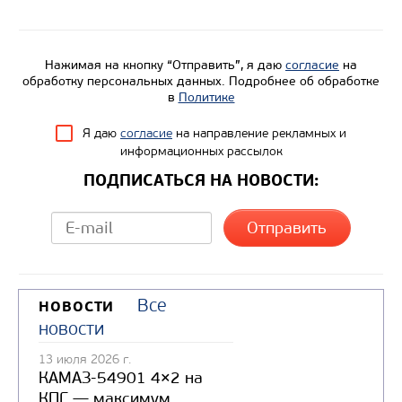
Производитель
Экологический класс
Нажимая на кнопку “Отправить”, я даю
согласие
на
Грузоподъемность, кг
обработку персональных данных. Подробнее об обработке
Вместимость кузова, м3
в
Политике
Направление разгрузки
Я даю
согласие
на направление рекламных и
информационных рассылок
Колесная формула
ПОДПИСАТЬСЯ НА НОВОСТИ:
Узнать цену
Все
НОВОСТИ
новости
13 июля 2026 г.
КАМАЗ-54901 4×2 на
КПГ — максимум