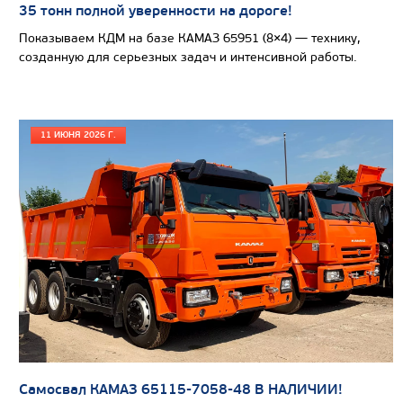
35 тонн полной уверенности на дороге!
Показываем КДМ на базе КАМАЗ 65951 (8×4) — технику,
созданную для серьезных задач и интенсивной работы.
Цена по запросу
11 ИЮНЯ 2026 Г.
Производитель
Максимальная грузоподъемность, т
Модель шасси
КАМА
Колёсная формула
Узнать цену
Самосвал КАМАЗ 65115-7058-48 В НАЛИЧИИ!