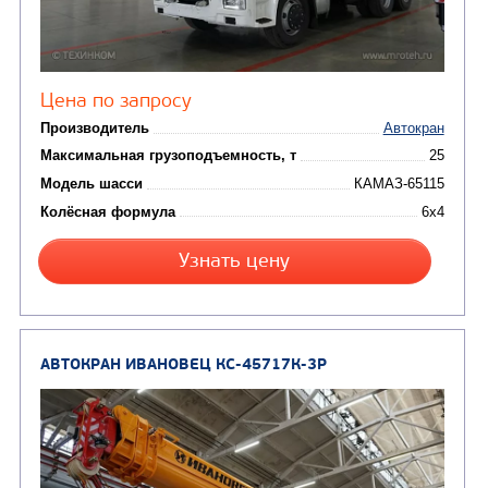
Цена по запросу
Производитель
Максимальная грузоподъемность, т
Модель шасси
КАМА
Колёсная формула
Узнать цену
АВТОКРАН ИВАНОВЕЦ КС-45717К-1Р