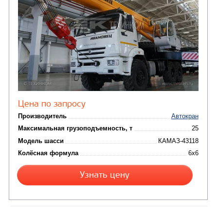
Цена по запросу
Производитель
Максимальная грузоподъемность, т
Модель шасси
КАМА