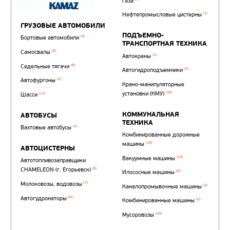
Автотопливозаправщи
(1)
аэродромные
Автоцистерны для пер
сжиженного углеводор
(4)