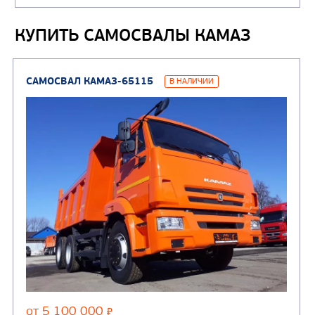
газа
Нефтепромысловые ц
КУПИТЬ САМОСВАЛЫ КАМАЗ
ГРУЗОВЫЕ АВТОМОБИЛИ
ПОДЪЕМНО-
(9)
Бортовые автомобили
ТРАНСПОРТНАЯ Т
(8)
Самосвалы
(3)
Автокраны
(8)
Седельные тягачи
Автогидроподъемник
(2)
Автофургоны
Крано-манипуляторны
(36)
установки (КМУ)
(12)
Шасси
КОММУНАЛЬНАЯ
АВТОБУСЫ
ТЕХНИКА
(3)
Вахтовые автобусы
Комбинированные дор
(18)
машины
АВТОЦИСТЕРНЫ
(15)
Вакуумные машины
Автотопливозаправщики
(8)
CHAMELEON (г. Егорьевск)
(8)
Илососные машины
(7)