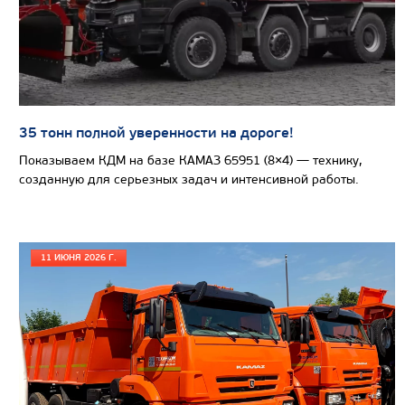
Цена по запросу
Производитель
Модель ДВС
Cummins ISB6.7E5 2
35 тонн полной уверенности на дороге!
Общее количество мест (в т.ч. посадочных)
Показываем КДМ на базе КАМАЗ 65951 (8×4) — технику,
Базовое шасси
5350
созданную для серьезных задач и интенсивной работы.
Колесная формула
Узнать цену
11 ИЮНЯ 2026 Г.