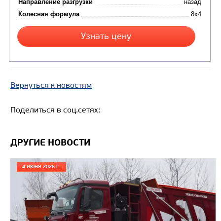
Вернуться к новостям
Поделиться в соц.сетях:
ДРУГИЕ НОВОСТИ
Цена по запросу
Производитель
4 ИЮНЯ 2026 Г.
Экологический класс
Грузоподъемность, кг
Вместимость кузова, м3