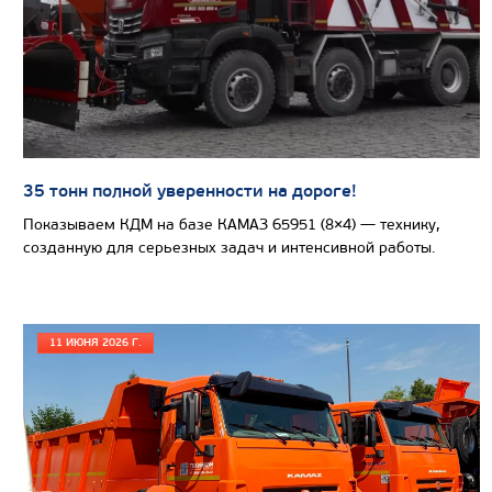
Направление разгрузки
Колесная формула
Узнать цену
35 тонн полной уверенности на дороге!
Показываем КДМ на базе КАМАЗ 65951 (8×4) — технику,
САМОСВАЛ КАМАЗ-65801
созданную для серьезных задач и интенсивной работы.
11 ИЮНЯ 2026 Г.