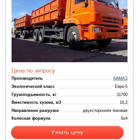
Седельные тягачи
Автогидроподъемник
(2)
Автофургоны
Крано-манипуляторны
(36)
установки (КМУ)
(12)
Шасси
КОММУНАЛЬНАЯ
АВТОБУСЫ
ТЕХНИКА
(3)
Вахтовые автобусы
Комбинированные дор
(18)
машины
АВТОЦИСТЕРНЫ
(15)
Вакуумные машины
Автотопливозаправщики
(8)
CHAMELEON (г. Егорьевск)
(8)
Илососные машины
(7)
Молоковозы, водовозы
Каналопромывочные 
(8)
Автогудронаторы
Комбинированные ма
(24)
Мусоровозы