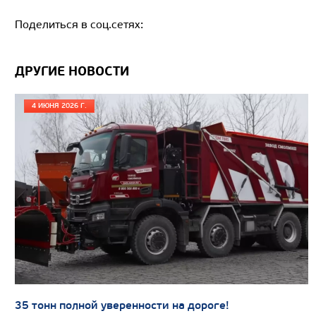
Поделиться в соц.сетях:
ДРУГИЕ НОВОСТИ
от 4 200 000
₽
Производитель
4 ИЮНЯ 2026 Г.
Экологический класс
Колесная формула
Заказать
Кредит/Лизинг
ШАССИ КАМАЗ 65207
35 тонн полной уверенности на дороге!