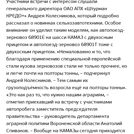
Участники встречи с интересом слушали
генерального директора ОАО АПХ «Штурман
КРЕДО+» Андрея Колесникова, который подробно
рассказал о новинках сельхозавтотехники. Особое
внимание он уделил таким моделям, как автопоезд-
зерновоз 68901Е на шасси КАМАЗ с двухосным
прицепом и автопоезд-зерновоз 68901Т тоже с
двухосным прицепом. «Немаловажно и то, что
благодаря применению специальной европейской
стали кузова зерновозов стали не только прочнее, но
и легче почти на полторы тонны, – подчеркнул
Андрей Колесников. – Тем самым их
грузоподъёмность возросла ещё на полторы тонны».
«Это как раз то, что нужно нашим аграриям, –
отметил приехавший на встречу с участниками
автопробега заместитель председателя
правительства – руководитель департамента
аграрной политики Воронежской области Анатолий
Спиваков. – Вообще на КАМАЗы сегодня приходится