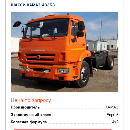
(8)
Самосвалы
(3)
Автокраны
(8)
Седельные тягачи
Автогидроподъемник
(2)
Автофургоны
Крано-манипуляторны
(36)
установки (КМУ)
(12)
Шасси
КОММУНАЛЬНАЯ
АВТОБУСЫ
ТЕХНИКА
(3)
Вахтовые автобусы
Комбинированные дор
(18)
машины
АВТОЦИСТЕРНЫ
(15)
Вакуумные машины
Автотопливозаправщики
(8)
CHAMELEON (г. Егорьевск)
(8)
Илососные машины
(7)
Молоковозы, водовозы
Каналопромывочные 
(8)
Автогудронаторы
Комбинированные ма
(24)
Мусоровозы