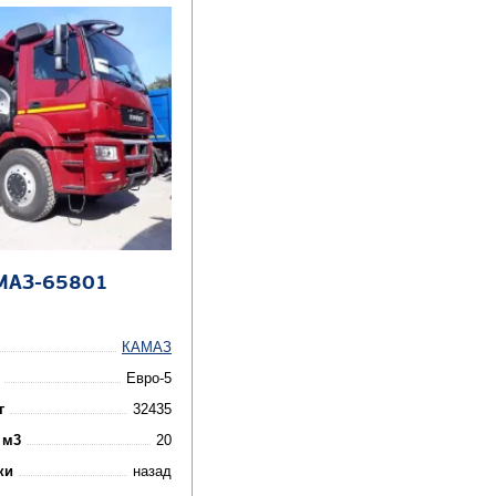
МАЗ-65801
КАМАЗ
Евро-5
г
32435
 м3
20
ки
назад