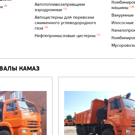
Комбиниро
Автотопливозаправщики
ли
(9)
машины
(18)
аэродромные
(1)
Вакуумные
Автоцистерны для перевозки
сжиженного углеводородного
Илососные
газа
(4)
Каналопро
Нефтепромысловые цистерны
(1)
Комбиниро
Мусоровоз
ВАЛЫ КАМАЗ