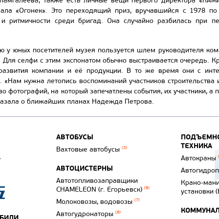
ламгалеева, также есть личные вещи первого директора «КАМА
ала «Огонек». Это переходящий приз, вручавшийся с 1978 по
и ритмичности среди бригад. Она случайно разбилась при пе
ю у юных посетителей музея пользуется шлем руководителя ко
 Для селфи с этим экспонатом обычно выстраивается очередь. Кро
развития компании и её продукции. В то же время они с инт
. «Нам нужна летопись воспоминаний участников строительства 
 фотографий, на который запечатлены события, их участники, а п
сказала о ближайших планах Надежда Петрова.
АВТОБУСЫ
ПОДЪЕМНО
ТЕХНИКА
Вахтовые автобусы
(3)
Автокраны
АВТОЦИСТЕРНЫ
Автогидро
Автотопливозаправщики
Крано-ман
CHAMELEON (г. Егорьевск)
(8)
установки 
Молоковозы, водовозы
(7)
КОММУНАЛ
Автогудронаторы
(8)
ОБИЛИ