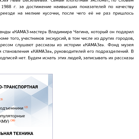
За» Льва Васильева». Самый хлопотный экспонат, по словам
 1988 г. за достижение наивысших показателей по качеству
реезде на мелкие кусочки, после чего её не раз пришлось
манды «КАМАЗ-мастер» Владимира Чагина, который он подарил
ме того, участников экскурсий, в том числе из других городов,
ересом слушают рассказы из истории «КАМАЗа». Фонд музея
и становления «КАМАЗа», руководителей его подразделений. В
одписей нет. Будем искать этих людей, записывать их рассказы
-ТРАНСПОРТНАЯ
(3)
подъемники
(2)
ипуляторные
(КМУ)
(36)
ЬНАЯ ТЕХНИКА