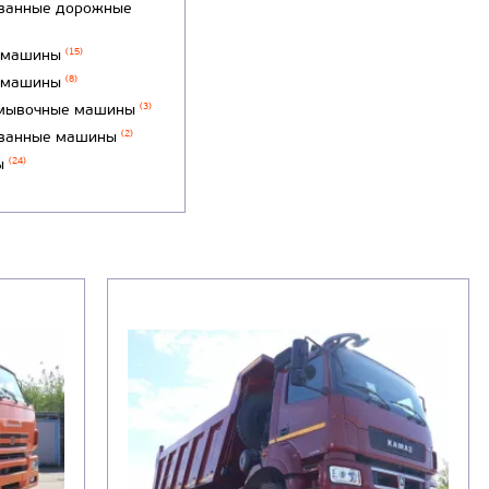
ванные дорожные
 машины
(15)
 машины
(8)
мывочные машины
(3)
ванные машины
(2)
ы
(24)