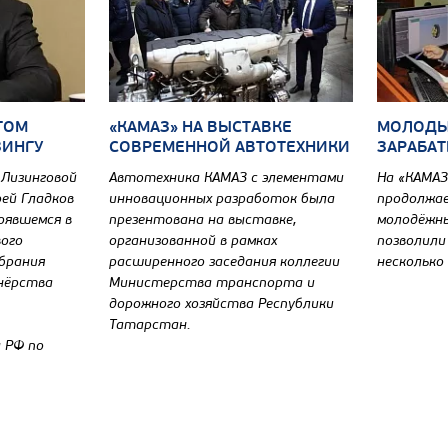
ТОМ
«КАМАЗ» НА ВЫСТАВКЕ
МОЛОДЫ
ЗИНГУ
СОВРЕМЕННОЙ АВТОТЕХНИКИ
ЗАРАБАТ
 Лизинговой
Автотехника КАМАЗ с элементами
На «КАМАЗ
ей Гладков
инновационных разработок была
продолжае
оявшемся в
презентована на выставке,
молодёжны
вого
организованной в рамках
позволили
брания
расширенного заседания коллегии
несколько
нёрства
Министерства транспорта и
дорожного хозяйства Республики
Татарстан.
 РФ по