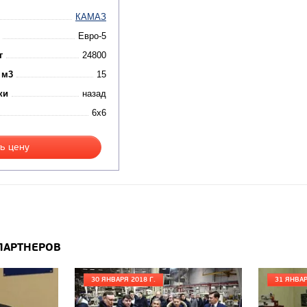
КАМАЗ
Евро-5
г
24800
 м3
15
ки
назад
6x6
ь цену
ПАРТНЕРОВ
30 ЯНВАРЯ 2018 Г.
31 ЯНВАР