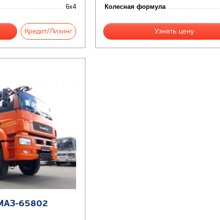
6x4
Колесная формула
Кредит/Лизинг
Узнать цену
МАЗ-65802