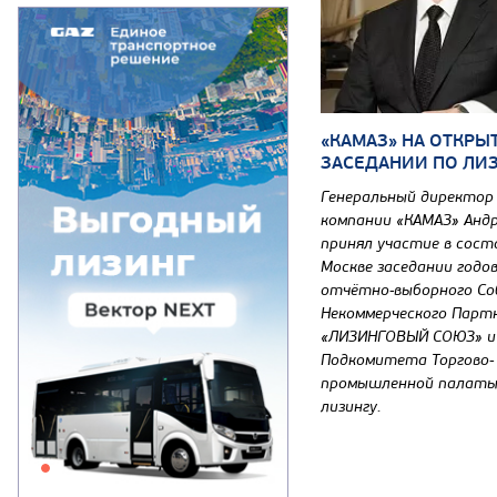
«КАМАЗ» НА ОТКРЫ
ЗАСЕДАНИИ ПО ЛИ
Генеральный директор
компании «КАМАЗ» Андр
принял участие в сост
Москве заседании годо
отчётно-выборного Со
Некоммерческого Парт
«ЛИЗИНГОВЫЙ СОЮЗ» и
Подкомитета Торгово-
промышленной палаты
лизингу.