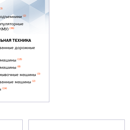
(3)
подъемники
(2)
ипуляторные
(КМУ)
(36)
ЬНАЯ ТЕХНИКА
ванные дорожные
 машины
(15)
 машины
(8)
мывочные машины
(3)
ванные машины
(2)
ы
(24)