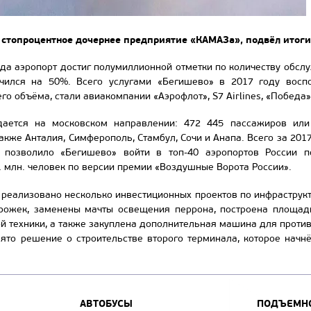
 стопроцентное дочернее предприятие «КАМАЗа», подвёл итоги 
да аэропорт достиг полумиллионной отметки по количеству обсл
чился на 50%. Всего услугами «Бегишево» в 2017 году восп
 объёма, стали авиакомпании «Аэрофлот», S7 Airlines, «Победа» 
дается на московском направлении: 472 445 пассажиров ил
акже Анталия, Симферополь, Стамбул, Сочи и Анапа. Всего за 2
о позволило «Бегишево» войти в топ-40 аэропортов России 
 млн. человек по версии премии «Воздушные Ворота России».
реализовано несколько инвестиционных проектов по инфраструк
рожек, заменены мачты освещения перрона, построена площад
й техники, а также закуплена дополнительная машина для проти
ято решение о строительстве второго терминала, которое начнё
АВТОБУСЫ
ПОДЪЕМНО