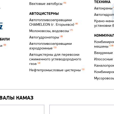
ТЕХНИКА
Вахтовые автобусы
(3)
Автокраны
АВТОЦИСТЕРНЫ
Автогидро
Автотопливозаправщики
Крано-ман
CHAMELEON (г. Егорьевск)
(8)
установки 
Молоковозы, водовозы
(7)
КОММУНАЛ
Автогудронаторы
(8)
ОБИЛИ
Комбиниро
Автотопливозаправщики
ли
(9)
машины
(18)
аэродромные
(1)
Вакуумные
Автоцистерны для перевозки
сжиженного углеводородного
Илососные
газа
(4)
Каналопро
Нефтепромысловые цистерны
(1)
Комбиниро
Мусоровоз
ВАЛЫ КАМАЗ