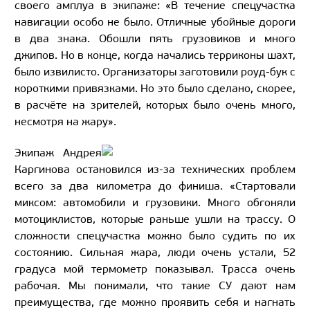
своего амплуа в экипаже: «В течение спецучастка
навигации особо не было. Отличные убойные дороги
в два знака. Обошли пять грузовиков и много
джипов. Но в конце, когда начались терриконы шахт,
было извилисто. Организаторы заготовили роуд-бук с
короткими привязками. Но это было сделано, скорее,
в расчёте на зрителей, которых было очень много,
несмотря на жару».
Экипаж Андрея
Каргинова остановился из-за технических проблем
всего за два километра до финиша. «Стартовали
миксом: автомобили и грузовики. Много обгоняли
мотоциклистов, которые раньше ушли на трассу. О
сложности спецучастка можно было судить по их
состоянию. Сильная жара, люди очень устали, 52
градуса мой термометр показывал. Трасса очень
рабочая. Мы понимали, что такие СУ дают нам
преимущества, где можно проявить себя и нагнать