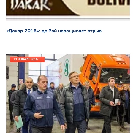
Цена по запросу
Производитель
Экологический класс
Грузоподъемность, кг
«Дакар-2016»: де Рой наращивает отрыв
Вместимость кузова, м3
Направление разгрузки
Колесная формула
13 ЯНВАРЯ 2016 Г.
Узнать цену
САМОСВАЛ КАМАЗ-6580