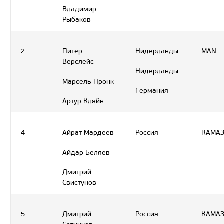
Владимир
Рыбаков
2
Питер
Нидерланды
MAN
Верслёйс
Нидерланды
Марсель Пронк
Германия
Артур Кляйн
4
Айрат Мардеев
Россия
КАМА
Айдар Беляев
Дмитрий
Свистунов
5
Дмитрий
Россия
КАМА