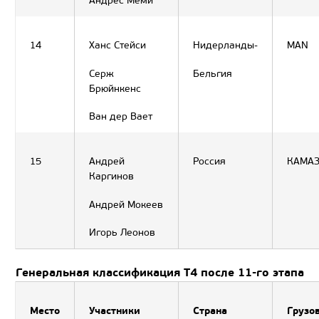
Андрес Меми
14
Ханс Стейси
Нидерланды-
MAN
Серж
Бельгия
Брюйнкенс
Ван дер Вает
15
Андрей
Россия
КАМА
Каргинов
Андрей Мокеев
Игорь Леонов
Генеральная классификация Т4 после 11-го этапа
Место
Участники
Страна
Грузо