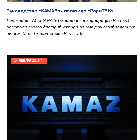
Руководство «КАМАЗа» посетило «РариТЭК»
Делегация ПАО «КАМАЗ» (входит в Госкорпорацию Ростех)
посетила своего дистрибьютора по выпуску газобаллонных
автомобилей – компанию «РариТЭК».
14 ЯНВАРЯ 2016 Г.
Цена по запросу
Производитель
Экологический класс
Грузоподъемность, кг