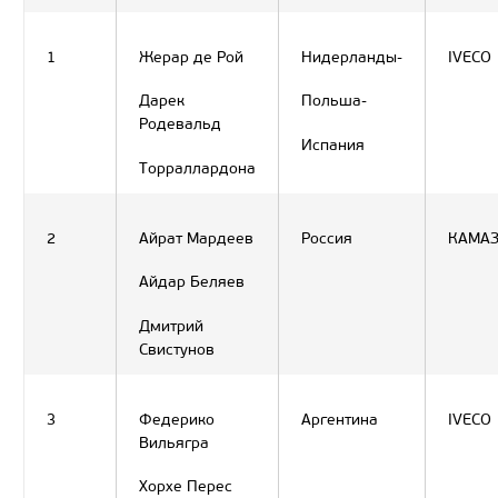
1
Жерар де Рой
Нидерланды-
IVECO
Дарек
Польша-
Родевальд
Испания
Торраллардона
2
Айрат Мардеев
Россия
КАМА
Айдар Беляев
Дмитрий
Свистунов
3
Федерико
Аргентина
IVECO
Вильягра
Хорхе Перес