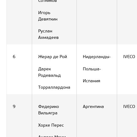
Сотников
Игорь
Девяткин
Руслан
Ахмадеев
6
Жерар де Рой
Нидерланды-
IVECO
Дарек
Польша-
Родевальд
Испания
Торраллардона
9
Федерико
Аргентина
IVECO
Вильягра
Хорхе Перес