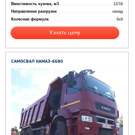
ТРАНСПОРТНАЯ Т
(8)
Самосвалы
(3)
Автокраны
(8)
Седельные тягачи
Автогидроподъемник
(2)
Автофургоны
Крано-манипуляторны
(36)
установки (КМУ)
(12)
Шасси
КОММУНАЛЬНАЯ
АВТОБУСЫ
ТЕХНИКА
(3)
Вахтовые автобусы
Комбинированные дор
(18)
машины
АВТОЦИСТЕРНЫ
(15)
Вакуумные машины
Автотопливозаправщики
(8)
CHAMELEON (г. Егорьевск)
(8)
Илососные машины
(7)
Молоковозы, водовозы
Каналопромывочные 
(8)
Автогудронаторы
Комбинированные ма
(24)
Мусоровозы