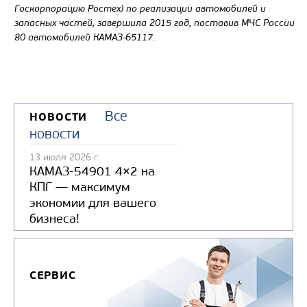
Госкорпорацию Ростех) по реализации автомобилей и
запасных частей, завершила 2015 год, поставив МЧС России
80 автомобилей КАМАЗ-65117.
Все
НОВОСТИ
новости
Цена по запросу
13 июля 2026 г.
Производитель
КАМАЗ-54901 4×2 на
Экологический класс
КПГ — максимум
экономии для вашего
Грузоподъемность, кг
бизнеса!
Вместимость кузова, м3
Направление разгрузки
Колесная формула
СЕРВИС