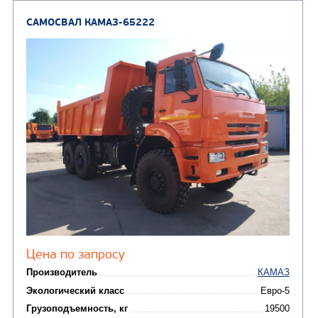
Автотопливозаправщи
(1)
аэродромные
Автоцистерны для пер
сжиженного углеводор
(4)
газа
Нефтепромысловые ц
ГРУЗОВЫЕ АВТОМОБИЛИ
ПОДЪЕМНО-
(9)
Бортовые автомобили