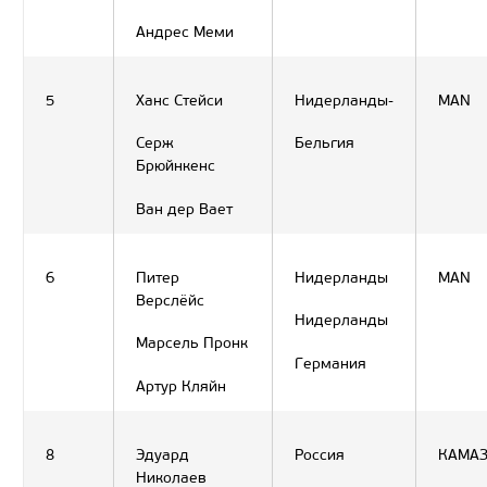
Андрес Меми
5
Ханс Стейси
Нидерланды-
MAN
Серж
Бельгия
Брюйнкенс
Ван дер Вает
6
Питер
Нидерланды
MAN
Верслёйс
Нидерланды
Марсель Пронк
Германия
Артур Кляйн
8
Эдуард
Россия
КАМА
Николаев