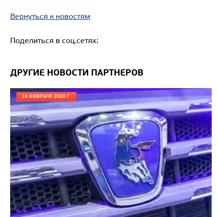
Вернуться к новостям
Поделиться в соц.сетях:
Цена по запросу
ДРУГИЕ НОВОСТИ ПАРТНЕРОВ
Производитель
Экологический класс
18 ФЕВРАЛЯ 2020 Г.
Грузоподъемность, кг
Вместимость кузова, м3
Направление разгрузки
Колесная формула
Узнать цену