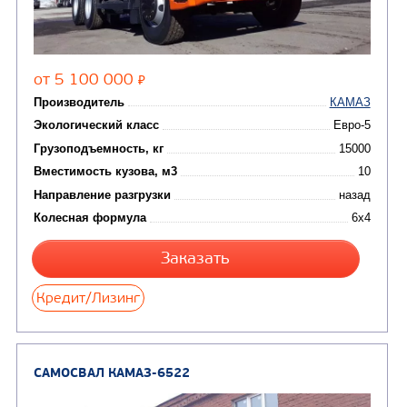
(18)
машины
АВТОЦИСТЕРНЫ
(15)
Вакуумные машины
Автотопливозаправщики
(8)
CHAMELEON (г. Егорьевск)
(8)
Илососные машины
(7)
Молоковозы, водовозы
Каналопромывочные 
(8)
Автогудронаторы
Комбинированные ма
(24)
Мусоровозы
САМОСВАЛ КАМАЗ-65115
В НАЛИЧИИ