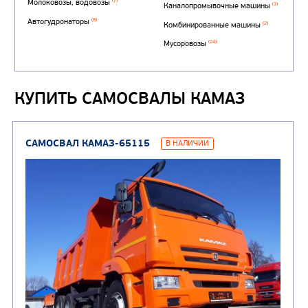
Автотопливозаправщи
(1)
аэродромные
Автоцистерны для пер
сжиженного углеводор
(4)
газа
КУПИТЬ САМОСВАЛЫ КАМАЗ
Нефтепромысловые ц
ГРУЗОВЫЕ АВТОМОБИЛИ
ПОДЪЕМНО-
(9)
Бортовые автомобили
ТРАНСПОРТНАЯ Т
(8)
Самосвалы
(3)
Автокраны
(8)
Седельные тягачи
Автогидроподъемник
(2)
Автофургоны
Крано-манипуляторны
(36)
установки (КМУ)
(12)
Шасси
КОММУНАЛЬНАЯ
АВТОБУСЫ
ТЕХНИКА
(3)
Вахтовые автобусы
Комбинированные дор