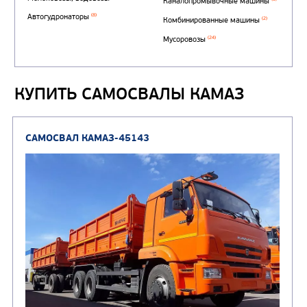
Автотопливозаправщи
(1)
аэродромные
Автоцистерны для пер
сжиженного углеводор
(4)
газа
КУПИТЬ САМОСВАЛЫ КАМАЗ
Нефтепромысловые ц
ГРУЗОВЫЕ АВТОМОБИЛИ
ПОДЪЕМНО-
(9)
Бортовые автомобили
ТРАНСПОРТНАЯ Т
(8)
Самосвалы
(3)
Автокраны
(8)
Седельные тягачи
Автогидроподъемник
(2)
Автофургоны
Крано-манипуляторны
(36)
установки (КМУ)
(12)
Шасси
КОММУНАЛЬНАЯ
АВТОБУСЫ
ТЕХНИКА
(3)
Вахтовые автобусы
Комбинированные дор