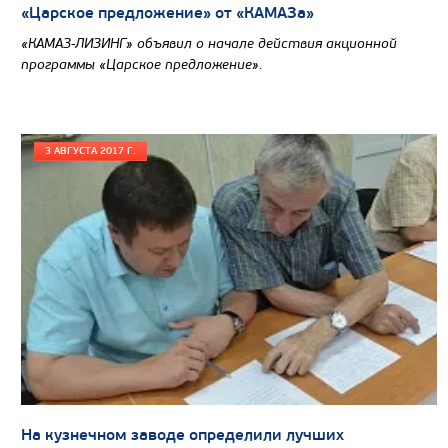
«Царское предложение» от «КАМАЗа»
Экологический класс
«КАМАЗ-ЛИЗИНГ» объявил о начале действия акционной
Грузоподъемность, кг
программы «Царское предложение».
Вместимость кузова, м3
Направление разгрузки
Колесная формула
3 АВГУСТА 2017 Г.
Узнать цену
На кузнечном заводе определили лучших