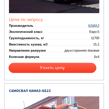
(18)
машины
АВТОЦИСТЕРНЫ
(15)
Вакуумные машины
Автотопливозаправщики
(8)
CHAMELEON (г. Егорьевск)
(8)
Илососные машины
(7)
Молоковозы, водовозы
Каналопромывочные 
(8)
Автогудронаторы
Комбинированные ма
(24)
Мусоровозы
САМОСВАЛ КАМАЗ-45143