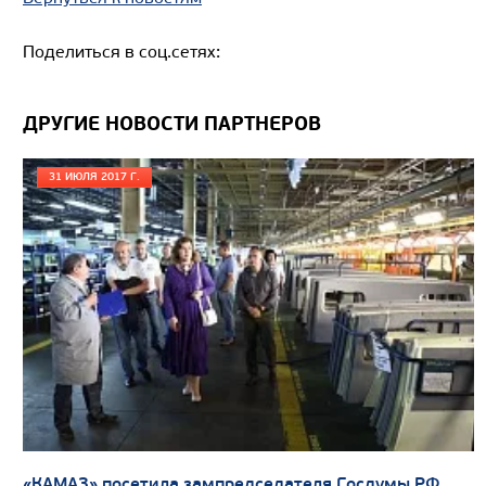
Поделиться в соц.сетях:
Цена по запросу
ДРУГИЕ НОВОСТИ ПАРТНЕРОВ
Производитель
Экологический класс
31 ИЮЛЯ 2017 Г.
Грузоподъемность, кг
Вместимость кузова, м3
Направление разгрузки
Колесная формула
Узнать цену
«КАМАЗ» посетила зампредседателя Госдумы РФ