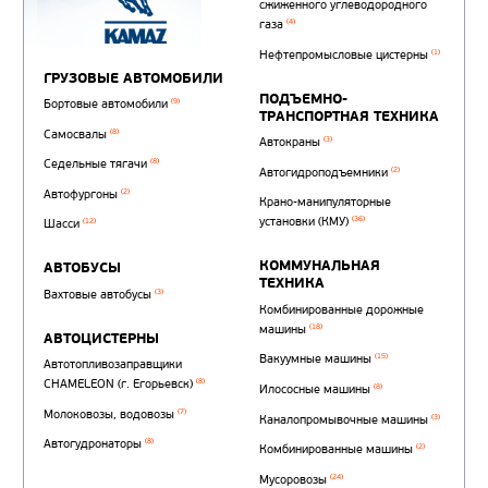
Автотопливозаправщи
(1)
аэродромные
Автоцистерны для пер
сжиженного углеводор
(4)
газа
Нефтепромысловые ц
ГРУЗОВЫЕ АВТОМОБИЛИ