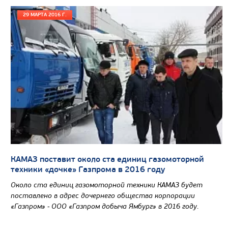
29 МАРТА 2016 Г.
Цена по запросу
Производитель
Экологический класс
Грузоподъемность, кг
КАМАЗ поставит около ста единиц газомоторной
техники «дочке» Газпрома в 2016 году
Вместимость кузова, м3
Около ста единиц газомоторной техники КАМАЗ будет
Направление разгрузки
поставлено в адрес дочернего общества корпорации
«Газпром» - ООО «Газпром добыча Ямбург» в 2016 году.
Колесная формула