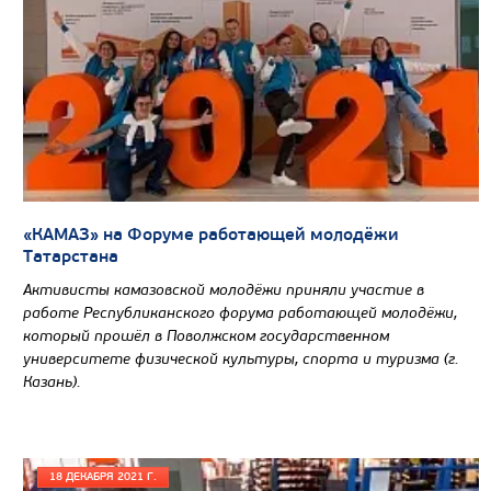
Цена по запросу
Производитель
Экологический класс
Грузоподъемность, кг
«КАМАЗ» на Форуме работающей молодёжи
Вместимость кузова, м3
Татарстана
Направление разгрузки
Активисты камазовской молодёжи приняли участие в
работе Республиканского форума работающей молодёжи,
Колесная формула
который прошёл в Поволжском государственном
университете физической культуры, спорта и туризма (г.
Узнать цену
Казань).
18 ДЕКАБРЯ 2021 Г.