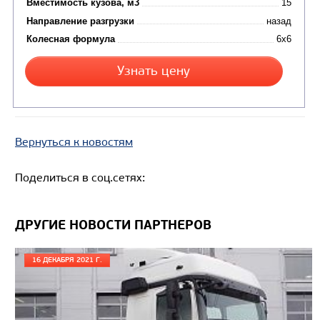
Вернуться к новостям
Цена по запросу
Поделиться в соц.сетях:
Производитель
Экологический класс
ДРУГИЕ НОВОСТИ ПАРТНЕРОВ
Грузоподъемность, кг
Вместимость кузова, м3
16 ДЕКАБРЯ 2021 Г.
Направление разгрузки
Колесная формула