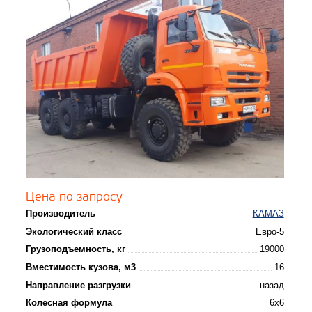
Крано-манипуляторны
(36)
установки (КМУ)
(12)
Шасси
КОММУНАЛЬНАЯ
АВТОБУСЫ
ТЕХНИКА
(3)
Вахтовые автобусы
Комбинированные дор
(18)
машины
АВТОЦИСТЕРНЫ
(15)
Вакуумные машины
Автотопливозаправщики
(8)
CHAMELEON (г. Егорьевск)
(8)
Илососные машины
(7)
Молоковозы, водовозы
Каналопромывочные 
(8)
Автогудронаторы
Комбинированные ма
(24)
Мусоровозы