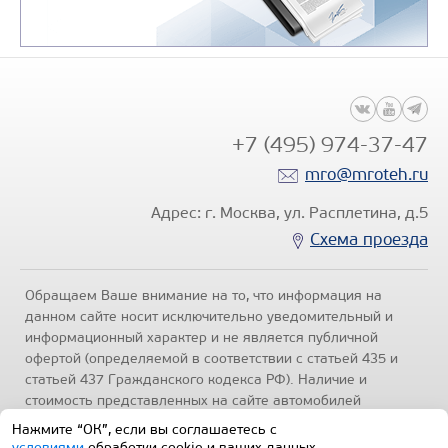
+7 (495) 974-37-47
mro@mroteh.ru
Адрес: г. Москва, ул. Расплетина, д.5
Схема проезда
Обращаем Ваше внимание на то, что информация на
данном сайте носит исключительно уведомительный и
информационный характер и не является публичной
офертой (определяемой в соответствии с статьей 435 и
статьей 437 Гражданского кодекса РФ). Наличие и
стоимость представленных на сайте автомобилей
уточняйте по телефонам отделов продаж, представленных
Нажмите “ОК”, если вы соглашаетесь с
в разделе "Контакты" настоящего ресурса.
Политика
условиями
обработки cookie и ваших данных