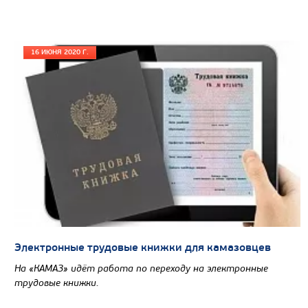
16 ИЮНЯ 2020 Г.
Цена по запросу
Производитель
Экологический класс
Колесная формула
Узнать цену
Электронные трудовые книжки для камазовцев
На «КАМАЗ» идёт работа по переходу на электронные
трудовые книжки.