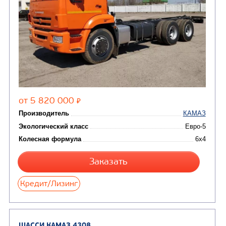
сжиженного углеводор
(4)
газа
Нефтепромысловые ц
ГРУЗОВЫЕ АВТОМОБИЛИ
ПОДЪЕМНО-
(9)
Бортовые автомобили
ТРАНСПОРТНАЯ Т
(8)
Самосвалы
(3)
Автокраны
(8)
Седельные тягачи
Автогидроподъемник
(2)
Автофургоны
Крано-манипуляторны
(36)
установки (КМУ)
(12)
Шасси
КОММУНАЛЬНАЯ
АВТОБУСЫ
ТЕХНИКА
(3)
Вахтовые автобусы
Комбинированные дор
(18)
машины
АВТОЦИСТЕРНЫ
(15)
Вакуумные машины
Автотопливозаправщики
(8)
CHAMELEON (г. Егорьевск)