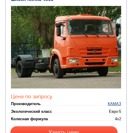
(8)
Илососные машины
(7)
Молоковозы, водовозы
Каналопромывочные 
(8)
Автогудронаторы
Комбинированные ма
(24)
Мусоровозы
ШАССИ КАМАЗ 65115
В НАЛИЧИИ