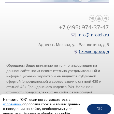
+7 (495) 974-37-47
mro@mroteh.ru
Адрес: г. Москва, ул. Расплетина, д.5
Схема проезда
Обращаем Ваше внимание на то, что информация на
данном сайте носит исключительно уведомительный и
информационный характер и не является публичной
офертой (определяемой в соответствии с статьей 435 и
статьей 437 Гражданского кодекса РФ). Наличие и
стоимость представленных на сайте автомобилей
уточняйте по телефонам отделов продаж, представленных
Нажмите “ОК”, если вы соглашаетесь с
в разделе "Контакты" настоящего ресурса.
Политика
условиями
обработки cookie и ваших данных
конфиденциальности
.
ОК
о поведении на сайте, необходимых для
аналитики. Запретить обработку cookie