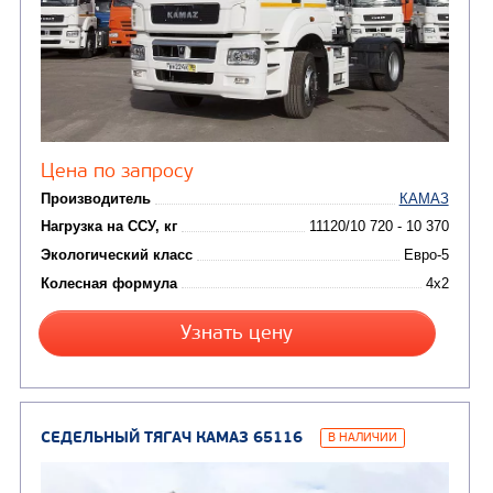
ТЕХНИКА
(3)
Вахтовые автобусы
Комбинированные дор
(18)
машины
АВТОЦИСТЕРНЫ
(15)
Вакуумные машины
Автотопливозаправщики
(8)
CHAMELEON (г. Егорьевск)
(8)
Илососные машины
(7)
Молоковозы, водовозы
Каналопромывочные 
(8)
Автогудронаторы
Комбинированные ма
(24)
Мусоровозы