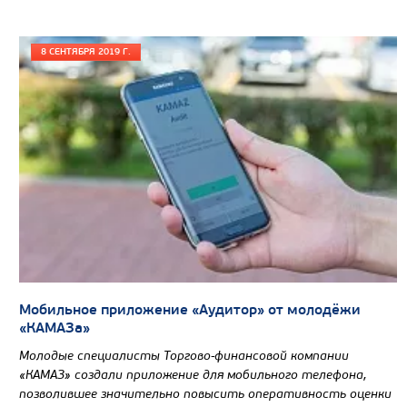
8 СЕНТЯБРЯ 2019 Г.
Мобильное приложение «Аудитор» от молодёжи
Цена по запросу
«КАМАЗа»
Производитель
Молодые специалисты Торгово-финансовой компании
Нагрузка на ССУ, кг
21575/220
«КАМАЗ» создали приложение для мобильного телефона,
позволившее значительно повысить оперативность оценки
Экологический класс