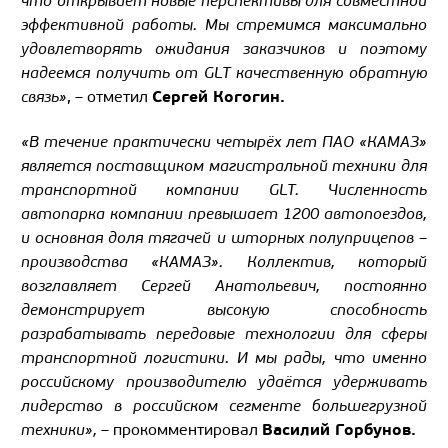
что открывает новые перспективы для совместной
эффективной работы. Мы стремимся максимально
удовлетворять ожидания заказчиков и поэтому
надеемся получить от GLT качественную обратную
Сергей Когогин.
связь»
, – отметил
«В течение практически четырёх лет ПАО «КАМАЗ»
является поставщиком магистральной техники для
транспортной компании GLT. Численность
автопарка компании превышает 1200 автопоездов,
и основная доля тягачей и шторных полуприцепов –
производства «КАМАЗ». Коллектив, который
возглавляет Сергей Анатольевич, постоянно
демонстрирует высокую способность
разрабатывать передовые технологии для сферы
транспортной логистики. И мы рады, что именно
российскому производителю удаётся удерживать
лидерство в российском сегменте большегрузной
Василий Горбунов.
техники»,
– прокомментировал