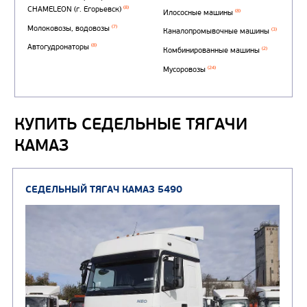
Автотопливозаправщи
(1)
аэродромные
Автоцистерны для пер
сжиженного углеводор
(4)
газа
КУПИТЬ СЕДЕЛЬНЫЕ ТЯГАЧИ
Нефтепромысловые ц
КАМАЗ
ГРУЗОВЫЕ АВТОМОБИЛИ
ПОДЪЕМНО-
(9)
Бортовые автомобили
ТРАНСПОРТНАЯ Т
(8)
Самосвалы
(3)
Автокраны
(8)
Седельные тягачи
Автогидроподъемник
(2)
Автофургоны
Крано-манипуляторны
(36)
установки (КМУ)
(12)
Шасси
КОММУНАЛЬНАЯ
АВТОБУСЫ