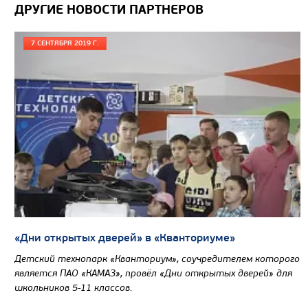
ДРУГИЕ НОВОСТИ ПАРТНЕРОВ
7 СЕНТЯБРЯ 2019 Г.
Цена по запросу
Производитель
Нагрузка на ССУ, кг
Экологический класс
Колесная формула
Узнать цену
«Дни открытых дверей» в «Кванториуме»
Детский технопарк «Кванториум», соучредителем которого
СЕДЕЛЬНЫЙ ТЯГАЧ КАМАЗ 65225
является ПАО «КАМАЗ», провёл «Дни открытых дверей» для
школьников 5-11 классов.