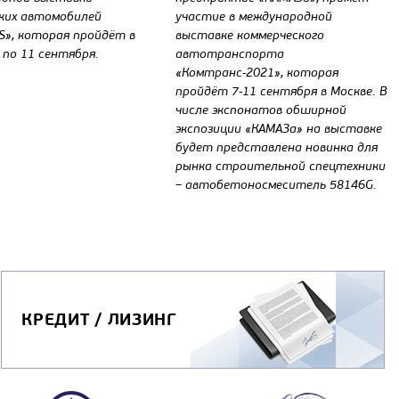
ких автомобилей
участие в международной
», которая пройдёт в
выставке коммерческого
 по 11 сентября.
автотранспорта
«Комтранс-2021», которая
пройдёт 7-11 сентября в Москве. В
числе экспонатов обширной
экспозиции «КАМАЗа» на выставке
будет представлена новинка для
рынка строительной спецтехники
– автобетоносмеситель 58146G.
КРЕДИТ / ЛИЗИНГ