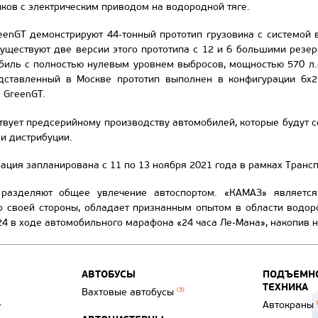
ов с электрическим приводом на водородной тяге.
eenGT демонстрируют 44-тонный прототип грузовика с системой
Существуют две версии этого прототипа с 12 и 6 большими резе
биль с полностью нулевым уровнем выбросов, мощностью 570 л.
дставленный в Москве прототип выполнен в конфигурации 6x
 GreenGT.
твует предсерийному производству автомобилей, которые будут 
 и дистрибуции.
ция запланирована с 11 по 13 ноября 2021 года в рамках Трансп
разделяют общее увлечение автоспортом. «КАМАЗ» является
со своей стороны, обладает признанным опытом в области водо
24 в ходе автомобильного марафона «24 часа Ле-Мана», накопив н
АВТОБУСЫ
ПОДЪЕМНО
ТЕХНИКА
Вахтовые автобусы
(3)
Автокраны