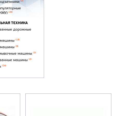
подъемники
(2)
ипуляторные
(КМУ)
(36)
ЬНАЯ ТЕХНИКА
ванные дорожные
 машины
(15)
 машины
(8)
мывочные машины
(3)
ванные машины
(2)
ы
(24)