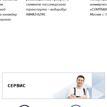
ам
сегменте пассажирского
коммерчес
нной
транспорта – водоробус
«COMTRANS
а конвейер
КАМАЗ-6290.
Москве с 7
орного
СЕРВИС