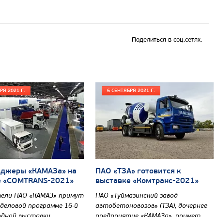
Поделиться в соц.сетях:
РЯ 2021 Г.
6 СЕНТЯБРЯ 2021 Г.
еджеры «КАМАЗа» на
ПАО «ТЗА» готовится к
е «COMTRANS-2021»
выставке «Комтранс-2021»
ели ПАО «КАМАЗ» примут
ПАО «Туймазинский завод
 деловой программе 16-й
автобетоновозов» (ТЗА), дочернее
одной выставки
предприятие «КАМАЗа», примет