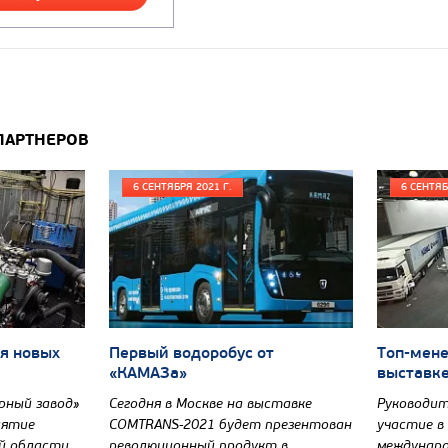
ПАРТНЕРОВ
6 СЕНТЯБРЯ 2021 Г.
6 СЕНТЯБ
я новых
Первый водоробус от
Топ-мен
«КАМАЗа»
выставк
рный завод»
Сегодня в Москве на выставке
Руководит
иятие
COMTRANS-2021 будет презентован
участие в
й области,
революционный продукт в
междунар