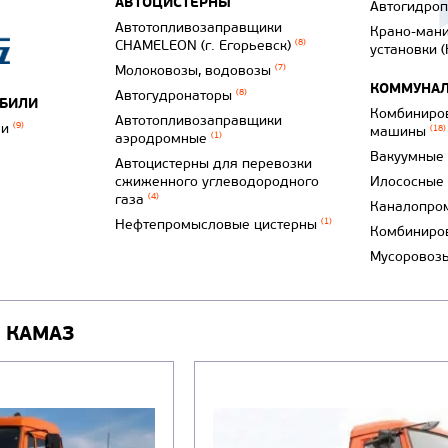
АВТОЦИСТЕРНЫ
Автогидро
Автотопливозаправщики
Крано-ман
CHAMELEON (г. Егорьевск)
(8)
установки 
Молоковозы, водовозы
(7)
КОММУНАЛ
Автогудронаторы
(8)
ОБИЛИ
Комбиниро
Автотопливозаправщики
ли
(9)
машины
(18)
аэродромные
(1)
Вакуумные
Автоцистерны для перевозки
сжиженного углеводородного
Илососные
газа
(4)
Каналопро
Нефтепромысловые цистерны
(1)
Комбиниро
Мусоровоз
 КАМАЗ