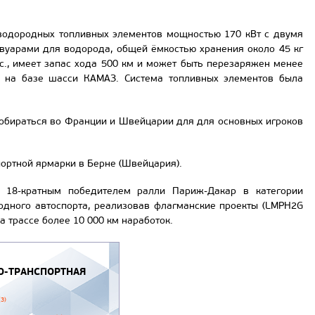
 водородных топливных элементов мощностью 170 кВт с двумя
рвуарами для водорода, общей ёмкостью хранения около 45 кг
с., имеет запас хода 500 км и может быть перезаряжен менее
2 на базе шасси КАМАЗ. Система топливных элементов была
собираться во Франции и Швейцарии для для основных игроков
ортной ярмарки в Берне (Швейцария).
 18-кратным победителем ралли Париж-Дакар в категории
родного автоспорта, реализовав флагманские проекты (LMPH2G
а трассе более 10 000 км наработок.
-ТРАНСПОРТНАЯ
(3)