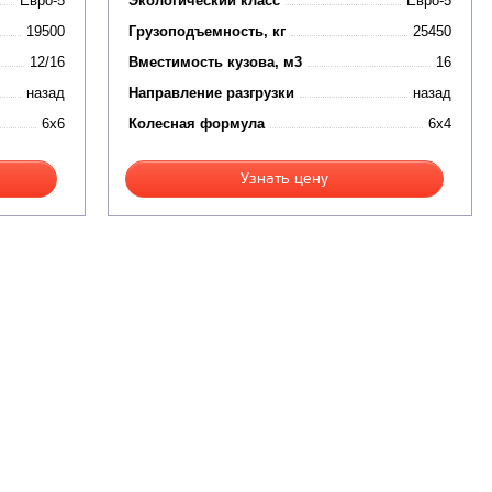
Евро-5
Экологический класс
Евро-5
19500
Грузоподъемность, кг
25450
12/16
Вместимость кузова, м3
16
назад
Направление разгрузки
назад
6x6
Колесная формула
6x4
Узнать цену