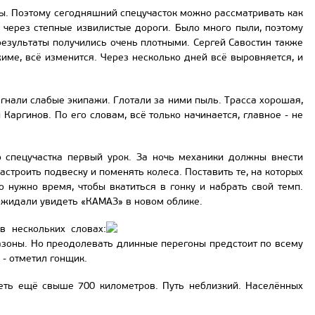
бы. Поэтому сегодняшний спецучасток можно рассматривать как
 через степные извилистые дороги. Было много пыли, поэтому
результаты получились очень плотными. Сергей Савостин также
име, всё изменится. Через несколько дней всё выровняется, и
агнали слабые экипажи. Глотали за ними пыль. Трасса хорошая,
Каргинов. По его словам, всё только начинается, главное - не
о спецучастка первый урок. За ночь механики должны внести
астроить подвеску и поменять колеса. Поставить те, на которых
 нужно время, чтобы вкатиться в гонку и набрать свой темп.
ожидали увидеть «КАМАЗ» в новом облике.
в нескольких словах:
лиазоны. Но преодолевать длинные перегоны предстоит по всему
 - отметил гонщик.
леть ещё свыше 700 километров. Путь неблизкий. Населённых