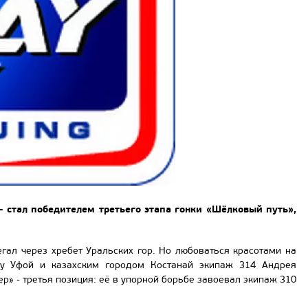
 стал победителем третьего этапа гонки «Шёлковый путь»,
егал через хребет Уральских гор. Но любоваться красотами на
ду Уфой и казахским городом Костанай экипаж 314 Андрея
р» - третья позиция: её в упорной борьбе завоевал экипаж 310