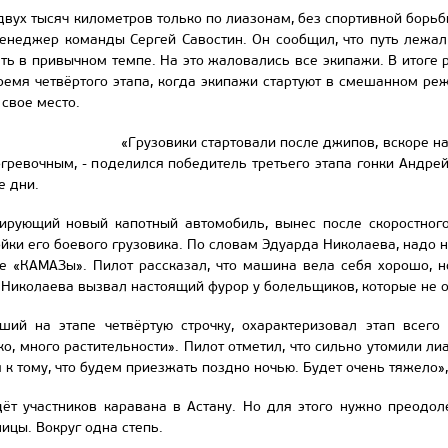
вух тысяч километров только по лиазонам, без спортивной борь
менеджер команды Сергей Савостин. Он сообщил, что путь лежал
ать в привычном темпе. На это жаловались все экипажи. В итоге 
ремя четвёртого этапа, когда экипажи стартуют в смешанном реж
свое место.
«Грузовики стартовали после джипов, вскоре н
гревочным, - поделился победитель третьего этапа гонки Андрей 
е дни.
тирующий новый капотный автомобиль, вынес после скоростног
йки его боевого грузовика. По словам Эдуарда Николаева, надо н
е «КАМАЗы». Пилот рассказал, что машина вела себя хорошо, но
к Николаева вызвал настоящий фурор у болельщиков, которые не 
ший на этапе четвёртую строчку, охарактеризовал этап всего 
зко, много растительности». Пилот отметил, что сильно утомили 
 к тому, что будем приезжать поздно ночью. Будет очень тяжело»,
дёт участников каравана в Астану. Но для этого нужно преодо
ницы. Вокруг одна степь.