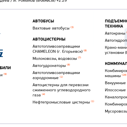
адеев / И. Романов («КАМАЗ») +2:29
АВТОБУСЫ
ПОДЪЕМНО
ТЕХНИКА
Вахтовые автобусы
(3)
Автокраны
АВТОЦИСТЕРНЫ
Автогидро
Автотопливозаправщики
Крано-ман
CHAMELEON (г. Егорьевск)
(8)
установки 
Молоковозы, водовозы
(7)
КОММУНАЛ
Автогудронаторы
(8)
ОБИЛИ
Комбиниро
Автотопливозаправщики
ли
(9)
машины
(18)
аэродромные
(1)
Вакуумные
Автоцистерны для перевозки
сжиженного углеводородного
Илососные
газа
(4)
Каналопро
Нефтепромысловые цистерны
(1)
Комбиниро
Мусоровоз