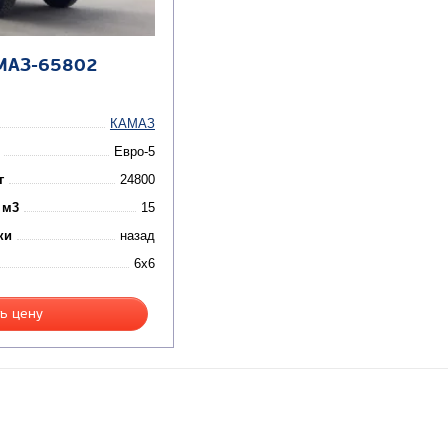
МАЗ-65802
КАМАЗ
Евро-5
г
24800
 м3
15
ки
назад
6x6
ь цену