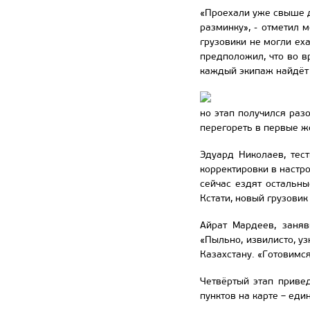
«Проехали уже свыше д
разминку», - отметил 
грузовики не могли ех
предположил, что во в
каждый экипаж найдёт 
но этап получился разо
перегореть в первые ж
Эдуард Николаев, тес
корректировки в настро
сейчас ездят остальны
Кстати, новый грузови
Айрат Мардеев, заняв
«Пыльно, извилисто, у
Казахстану. «Готовимся
Четвёртый этап приве
пунктов на карте – еди