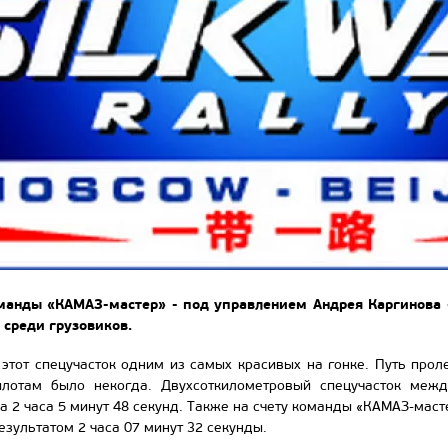
анды «КАМАЗ-мастер» - под управлением Андрея Каргинова -
 среди грузовиков.
этот спецучасток одним из самых красивых на гонке. Путь прол
пилотам было некогда. Двухсоткилометровый спецучасток меж
 2 часа 5 минут 48 секунд. Также на счету команды «КАМАЗ-масте
зультатом 2 часа 07 минут 32 секунды.