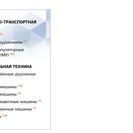
-ТРАНСПОРТНАЯ
(3)
подъемники
(2)
ипуляторные
(КМУ)
(36)
ЬНАЯ ТЕХНИКА
ванные дорожные
 машины
(15)
 машины
(8)
мывочные машины
(3)
ванные машины
(2)
ы
(24)