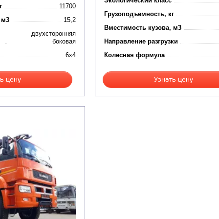
Экологический класс
г
11700
Грузоподъемность, кг
 м3
15,2
Вместимость кузова, м3
двухсторонняя
боковая
Направление разгрузки
6x4
Колесная формула
ь цену
Узнать цену