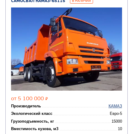
(8)
Седельные тягачи
Автогидроподъемник
(2)
Автофургоны
Крано-манипуляторны
(36)
установки (КМУ)
(12)
Шасси
КОММУНАЛЬНАЯ
АВТОБУСЫ
ТЕХНИКА
(3)
Вахтовые автобусы
Комбинированные дор
(18)
машины
АВТОЦИСТЕРНЫ
(15)
Вакуумные машины
Автотопливозаправщики
(8)
CHAMELEON (г. Егорьевск)
(8)
Илососные машины
(7)
Молоковозы, водовозы
Каналопромывочные 
(8)
Автогудронаторы
Комбинированные ма
(24)
Мусоровозы