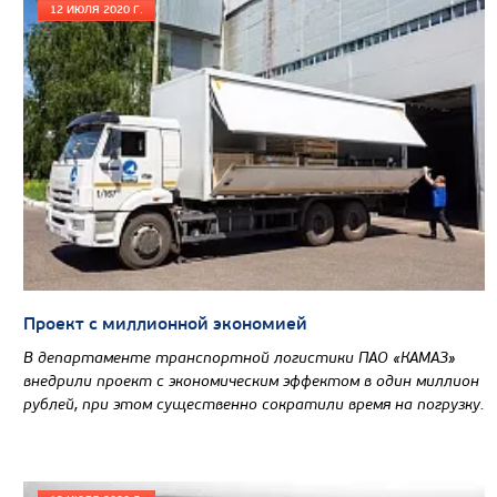
12 ИЮЛЯ 2020 Г.
Цена по запросу
Производитель
Экологический класс
Проект с миллионной экономией
Грузоподъемность, кг
В департаменте транспортной логистики ПАО «КАМАЗ»
Вместимость кузова, м3
внедрили проект с экономическим эффектом в один миллион
Направление разгрузки
рублей, при этом существенно сократили время на погрузку.
Колесная формула
Узнать цену