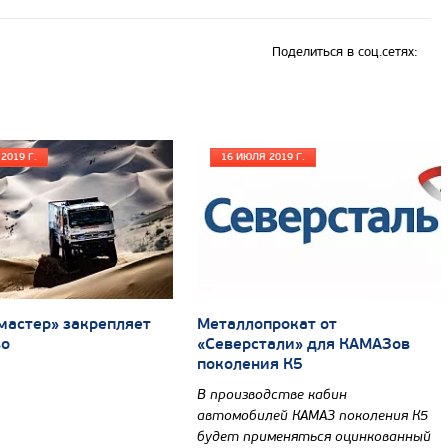
Поделиться в соц.сетях:
2019 Г.
16 ИЮЛЯ 2019 Г.
мастер» закрепляет
Металлопрокат от
во
«Северстали» для КАМАЗов
поколения К5
В производстве кабин
автомобилей КАМАЗ поколения К5
будет применяться оцинкованный