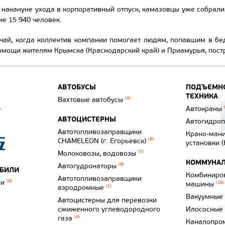
 накануне ухода в корпоративный отпуск, камазовцы уже собрали 
ие 15 940 человек.
учай, когда коллектив компании помогает людям, попавшим в бе
омощи жителям Крымска (Краснодарский край) и Приамурья, пост
АВТОБУСЫ
ПОДЪЕМНО
ТЕХНИКА
Вахтовые автобусы
(3)
Автокраны
АВТОЦИСТЕРНЫ
Автогидро
Автотопливозаправщики
Крано-ман
CHAMELEON (г. Егорьевск)
(8)
установки 
Молоковозы, водовозы
(7)
КОММУНАЛ
Автогудронаторы
(8)
ОБИЛИ
Комбиниро
Автотопливозаправщики
ли
(9)
машины
(18)
аэродромные
(1)
Вакуумные
Автоцистерны для перевозки
сжиженного углеводородного
Илососные
газа
(4)
Каналопро