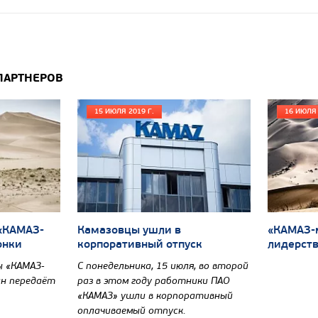
ПАРТНЕРОВ
15 ИЮЛЯ 2019 Г.
16 ИЮЛЯ 
 «КАМАЗ-
Камазовцы ушли в
«КАМАЗ-
онки
корпоративный отпуск
лидерст
 «КАМАЗ-
С понедельника, 15 июля, во второй
ин передаёт
раз в этом году работники ПАО
«КАМАЗ» ушли в корпоративный
оплачиваемый отпуск.