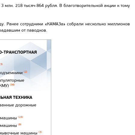
3 млн. 218 тысяч 864 рубля. В благотворительной акции к тому
ду. Ранее сотрудники «КАМАЗа» собрали несколько миллионов
радавшим от паводков.
-ТРАНСПОРТНАЯ
(3)
подъемники
(2)
ипуляторные
(КМУ)
(36)
ЬНАЯ ТЕХНИКА
ванные дорожные
 машины
(15)
 машины
(8)
мывочные машины
(3)