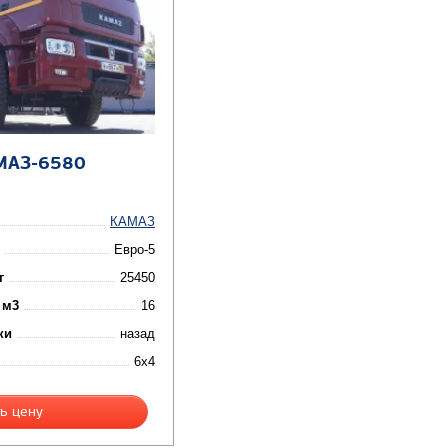
МАЗ-6580
КАМАЗ
Евро-5
г
25450
 м3
16
ки
назад
6x4
ь цену