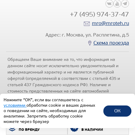
+7 (495) 974-37-47
mro@mroteh.ru
Адрес: г. Москва, ул. Расплетина, д.5
Схема проезда
Обращаем Ваше внимание на то, что информация на
данном сайте носит исключительно уведомительный и
информационный характер и не является публичной
офертой (определяемой в соответствии с статьей 435 и
статьей 437 Гражданского кодекса РФ). Наличие и
стоимость представленных на сайте автомобилей
уточняйте по телефонам отделов продаж, представленных
Нажмите “ОК”, если вы соглашаетесь с
в разделе "Контакты" настоящего ресурса.
Политика
условиями
обработки cookie и ваших данных
конфиденциальности
.
ОК
о поведении на сайте, необходимых для
аналитики. Запретить обработку cookie
1992-2026 © Все права защищены.
можете через браузер
ПОДБОР ТЕХНИКИ
ВСЯ ТЕХНИКА
ТЕХИНКОМ
ПО БРЕНДУ
В НАЛИЧИИ