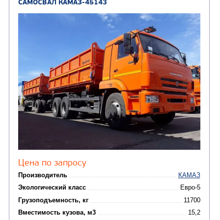
Нефтепромысловые ц
ГРУЗОВЫЕ АВТОМОБИЛИ
ПОДЪЕМНО-
(9)
Бортовые автомобили
ТРАНСПОРТНАЯ Т
(8)
Самосвалы
(3)
Автокраны
(8)
Седельные тягачи
Автогидроподъемник
(2)
Автофургоны
Крано-манипуляторны
(36)
установки (КМУ)
(12)
Шасси
КОММУНАЛЬНАЯ
АВТОБУСЫ
ТЕХНИКА
(3)
Вахтовые автобусы
Комбинированные дор
(18)
машины
АВТОЦИСТЕРНЫ
(15)
Вакуумные машины
Автотопливозаправщики
(8)
CHAMELEON (г. Егорьевск)
(8)
Илососные машины
(7)
Молоковозы, водовозы
Каналопромывочные 