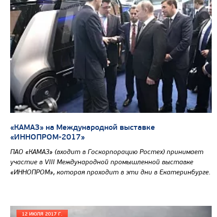
«КАМАЗ» на Международной выставке
Цена по запросу
«ИННОПРОМ-2017»
Производитель
ПАО «КАМАЗ» (входит в Госкорпорацию Ростех) принимает
участие в VIII Международной промышленной выставке
Экологический класс
«ИННОПРОМ», которая проходит в эти дни в Екатеринбурге.
Грузоподъемность, кг
Вместимость кузова, м3
Направление разгрузки
12 ИЮЛЯ 2017 Г.