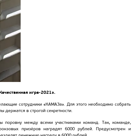
Качественная игра-2021».
желающие сотрудники «КАМАЗа». Для этого необходимо собрать
пы держатся в строгой секретности.
ы поровну между всеми участниками команд. Так, команде,
ронзовых призёров наградят 6000 рублей. Предусмотрен и
азделят денежную награду в 6000 рублей.