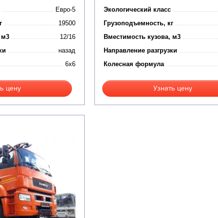
Евро-5
Экологический класс
г
19500
Грузоподъемность, кг
 м3
12/16
Вместимость кузова, м3
ки
назад
Направление разгрузки
6x6
Колесная формула
ь цену
Узнать цену