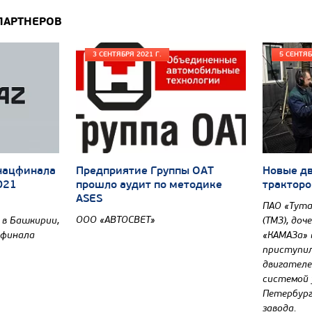
ПАРТНЕРОВ
3 СЕНТЯБРЯ 2021 Г.
5 СЕНТЯБ
 нацфинала
Предприятие Группы ОАТ
Новые дв
2021
прошло аудит по методике
тракторо
ASES
ПАО «Тута
ООО «АВТОСВЕТ»
 в Башкирии,
(ТМЗ), до
 финала
«КАМАЗа» 
приступил
двигателе
системой 
Петербург
завода.