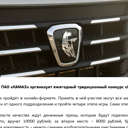
 ПАО «КАМАЗ» организует ежегодный традиционный конкурс «
а пройдёт в онлайн-формате. Принять в ней участие могут все 
к от одного подразделения и пройти четыре этапа игры. Сами эта
ласти качества ждут денежные призы, которые будут поделен
то, вручат 10000 рублей, за второе место – 8000 рублей, б
а креативность – между самыми изобретательными участниками р