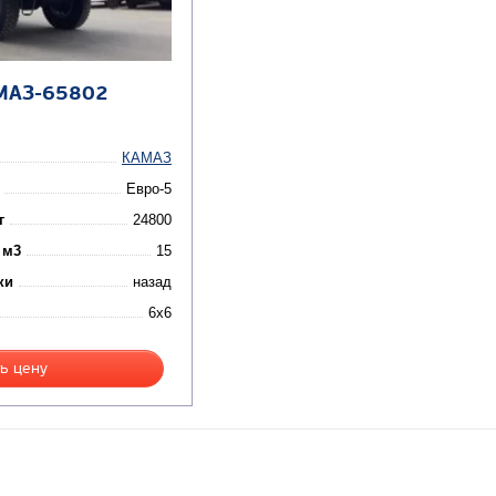
МАЗ-65802
КАМАЗ
Евро-5
г
24800
 м3
15
ки
назад
6x6
ь цену