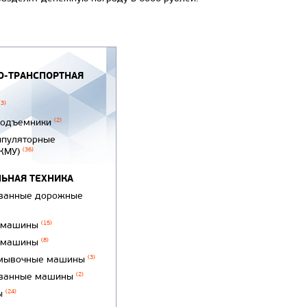
-ТРАНСПОРТНАЯ
(3)
подъемники
(2)
ипуляторные
(КМУ)
(36)
ЬНАЯ ТЕХНИКА
ванные дорожные
 машины
(15)
 машины
(8)
мывочные машины
(3)
ванные машины
(2)
ы
(24)