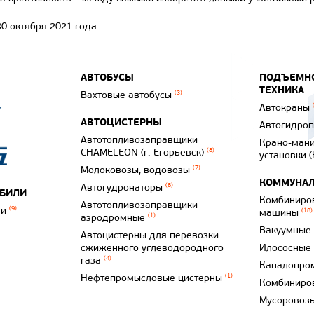
0 октября 2021 года.
АВТОБУСЫ
ПОДЪЕМНО
ТЕХНИКА
Вахтовые автобусы
(3)
Автокраны
АВТОЦИСТЕРНЫ
Автогидро
Автотопливозаправщики
Крано-ман
CHAMELEON (г. Егорьевск)
(8)
установки 
Молоковозы, водовозы
(7)
КОММУНАЛ
Автогудронаторы
(8)
ОБИЛИ
Комбиниро
Автотопливозаправщики
ли
(9)
машины
(18)
аэродромные
(1)
Вакуумные
Автоцистерны для перевозки
сжиженного углеводородного
Илососные
газа
(4)
Каналопро
Нефтепромысловые цистерны
(1)
Комбиниро
Мусоровоз