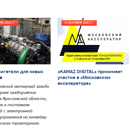
РЯ 2021 Г.
5 СЕНТЯБРЯ 2021 Г.
игатели для новых
«KAMAZ DIGITAL» принимает
в
участие в «Московском
акселераторе»
евский моторный завод»
чернее предприятие
в Ярославской области,
о к поставкам
й с электронной
управления на конвейер
ского тракторного