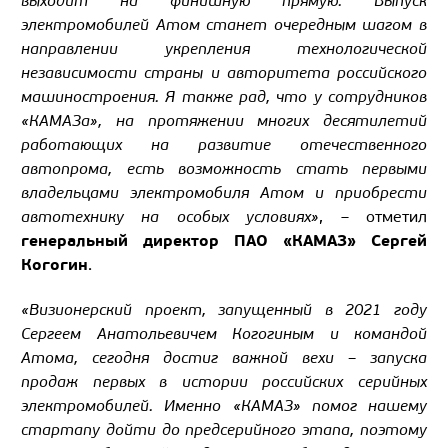
выходит на финишную прямую. Выпуск
электромобилей Атом станет очередным шагом в
направлении укрепления технологической
независимости страны и авторитета российского
машиностроения. Я также рад, что у сотрудников
«КАМАЗа», на протяжении многих десятилетий
работающих на развитие отечественного
автопрома, есть возможность стать первыми
владельцами электромобиля Атом и приобрести
автотехнику на особых условиях»
, – отметил
генеральный директор ПАО «КАМАЗ» Сергей
Когогин
.
«Визионерский проект, запущенный в 2021 году
Сергеем Анатольевичем Когогиным и командой
Атома, сегодня достиг важной вехи – запуска
продаж первых в истории российских серийных
электромобилей. Именно «КАМАЗ» помог нашему
стартапу дойти до предсерийного этапа, поэтому