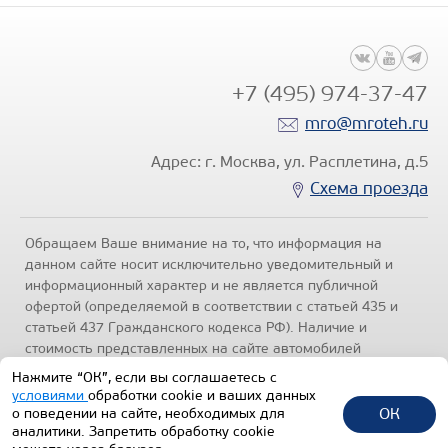
+7 (495) 974-37-47
mro@mroteh.ru
Адрес: г. Москва, ул. Расплетина, д.5
Схема проезда
Обращаем Ваше внимание на то, что информация на
данном сайте носит исключительно уведомительный и
информационный характер и не является публичной
офертой (определяемой в соответствии с статьей 435 и
статьей 437 Гражданского кодекса РФ). Наличие и
стоимость представленных на сайте автомобилей
уточняйте по телефонам отделов продаж, представленных
Нажмите “ОК”, если вы соглашаетесь с
в разделе "Контакты" настоящего ресурса.
Политика
условиями
обработки cookie и ваших данных
конфиденциальности
.
ОК
о поведении на сайте, необходимых для
аналитики. Запретить обработку cookie