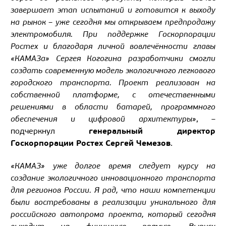
завершает этап испытаний и готовится к выходу
на рынок – уже сегодня мы открываем предпродажу
электромобиля. При поддержке Госкорпорации
Ростех и благодаря личной вовлечённости главы
«КАМАЗа» Сергея Когогина разработчики смогли
создать современную модель экологичного легкового
городского транспорта. Проект реализован на
собственной платформе, с отечественными
решениями в области батарей, программного
обеспечения и цифровой архитектуры»
, –
генеральный директор
подчеркнул
Госкорпорации Ростех Сергей Чемезов
.
«КАМАЗ» уже долгое время следует курсу на
создание экологичного инновационного транспорта
для регионов России. Я рад, что наши компетенции
были востребованы в реализации уникального для
российского автопрома проекта, который сегодня