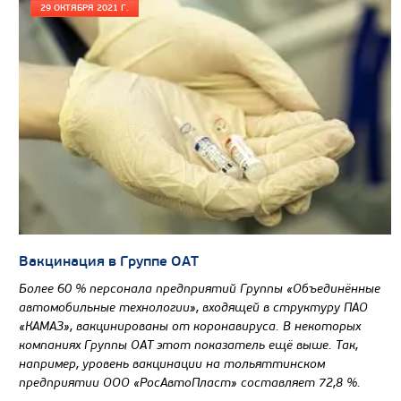
29 ОКТЯБРЯ 2021 Г.
Вместимость кузова, м3
Направление разгрузки
Колесная формула
Узнать цену
САМОСВАЛ КАМАЗ-65802
Вакцинация в Группе ОАТ
Более 60 % персонала предприятий Группы «Объединённые
автомобильные технологии», входящей в структуру ПАО
«КАМАЗ», вакцинированы от коронавируса. В некоторых
компаниях Группы ОАТ этот показатель ещё выше. Так,
например, уровень вакцинации на тольяттинском
предприятии ООО «РосАвтоПласт» составляет 72,8 %.