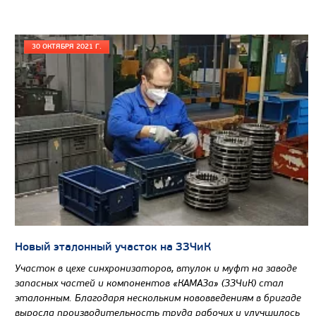
30 ОКТЯБРЯ 2021 Г.
Цена по запросу
Производитель
Экологический класс
Грузоподъемность, кг
Вместимость кузова, м3
Новый эталонный участок на ЗЗЧиК
Направление разгрузки
Участок в цехе синхронизаторов, втулок и муфт на заводе
запасных частей и компонентов «КАМАЗа» (ЗЗЧиК) стал
Колесная формула
эталонным. Благодаря нескольким нововведениям в бригаде
выросла производительность труда рабочих и улучшилось