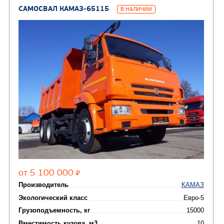
(8)
Самосвалы
(3)
Автокраны
(8)
Седельные тягачи
Автогидроподъемник
(2)
Автофургоны
Крано-манипуляторны
(36)
установки (КМУ)
(12)
Шасси
КОММУНАЛЬНАЯ
АВТОБУСЫ
ТЕХНИКА
(3)
Вахтовые автобусы
Комбинированные дор
(18)
машины
АВТОЦИСТЕРНЫ
(15)
Вакуумные машины
Автотопливозаправщики
(8)
CHAMELEON (г. Егорьевск)
(8)
Илососные машины
(7)
Молоковозы, водовозы
Каналопромывочные 
(8)
Автогудронаторы
Комбинированные ма
(24)
Мусоровозы