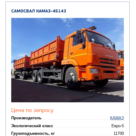
ТРАНСПОРТНАЯ Т
(8)
Самосвалы
(3)
Автокраны
(8)
Седельные тягачи
Автогидроподъемник
(2)
Автофургоны
Крано-манипуляторны
(36)
установки (КМУ)
(12)
Шасси
КОММУНАЛЬНАЯ
АВТОБУСЫ
ТЕХНИКА
(3)
Вахтовые автобусы
Комбинированные дор
(18)
машины
АВТОЦИСТЕРНЫ
(15)
Вакуумные машины
Автотопливозаправщики
(8)
CHAMELEON (г. Егорьевск)
(8)
Илососные машины
(7)
Молоковозы, водовозы
Каналопромывочные 
(8)
Автогудронаторы
Комбинированные ма
(24)
Мусоровозы