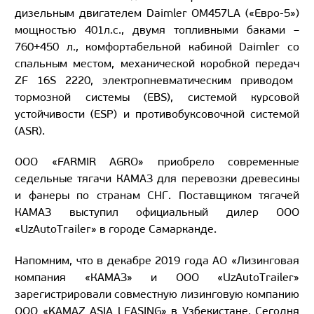
дизельным
двигателем Daimler OM457LA («Евро-5»)
мощностью 401л.с., двумя топливными баками –
760+450 л.
,
комфортабельной кабиной Daimler со
спальным местом, механической коробкой передач
ZF 16S 2220
, электропневматическим приводом
тормозной системы (EBS), системой курсовой
устойчивости (ESP) и противобуксовочной системой
(ASR).
ООО «FARMIR AGRO» приобрело современные
седельные тягачи КАМАЗ для перевозки древесины
и фанеры по странам СНГ. Поставщиком тягачей
КАМАЗ выступил официальный дилер ООО
«UzAutoTrailer» в городе Самарканде.
Напомним, что в декабре 2019 года АО «Лизинговая
компания «КАМАЗ» и ООО «UzAutoTrailer»
зарегистрировали совместную лизинговую компанию
ООО «KAMAZ ASIA LEASING» в Узбекистане. Сегодня