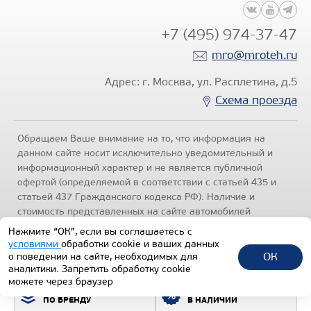
+7 (495) 974-37-47
mro@mroteh.ru
Адрес: г. Москва, ул. Расплетина, д.5
Схема проезда
Обращаем Ваше внимание на то, что информация на
данном сайте носит исключительно уведомительный и
информационный характер и не является публичной
офертой (определяемой в соответствии с статьей 435 и
статьей 437 Гражданского кодекса РФ). Наличие и
стоимость представленных на сайте автомобилей
уточняйте по телефонам отделов продаж, представленных
Нажмите “ОК”, если вы соглашаетесь с
в разделе "Контакты" настоящего ресурса.
Политика
условиями
обработки cookie и ваших данных
конфиденциальности
.
ОК
о поведении на сайте, необходимых для
аналитики. Запретить обработку cookie
1992-2026 © Все права защищены.
можете через браузер
ПОДБОР ТЕХНИКИ
ВСЯ ТЕХНИКА
ТЕХИНКОМ
ПО БРЕНДУ
В НАЛИЧИИ