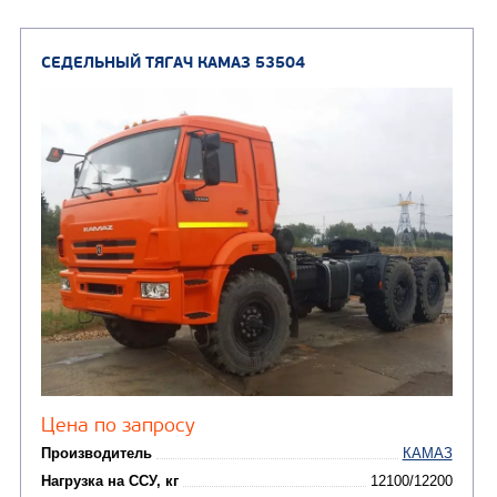
(8)
Самосвалы
(3)
Автокраны
(8)
Седельные тягачи
Автогидроподъемник
(2)
Автофургоны
Крано-манипуляторны
(36)
установки (КМУ)
(12)
Шасси
КОММУНАЛЬНАЯ
АВТОБУСЫ
ТЕХНИКА
(3)
Вахтовые автобусы
Комбинированные дор
(18)
машины
АВТОЦИСТЕРНЫ
(15)
Вакуумные машины
Автотопливозаправщики
(8)
CHAMELEON (г. Егорьевск)
(8)
Илососные машины
(7)
Молоковозы, водовозы
Каналопромывочные 
(8)
Автогудронаторы
Комбинированные ма
(24)
Мусоровозы