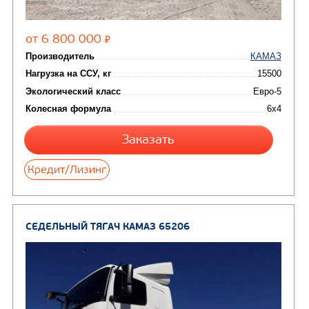
Цена по запросу
Производитель
Нагрузка на ССУ, кг
121
Экологический класс
Колесная формула
Узнать цену
СЕДЕЛЬНЫЙ ТЯГАЧ КАМАЗ 65116
В НАЛИЧИ