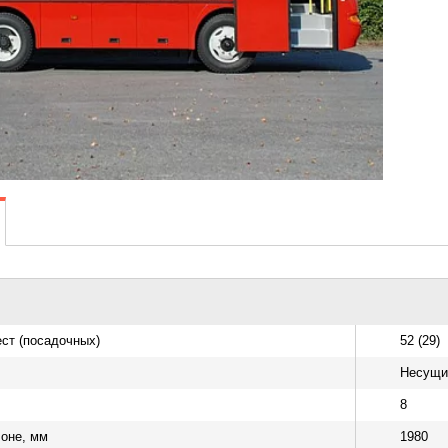
ст (посадочных)
52 (29)
Несущий
8
лоне, мм
1980