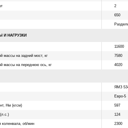
шт
2
650
Раздел
 И НАГРУЗКИ
11600
й массы на задний мост, кг
7580
й массы на переднюю ось, кг
4020
ЯМЗ 53
Евро-5
т, Нм (кгсм)
597
л.с.)
124
я коленвала, об/мин
2300