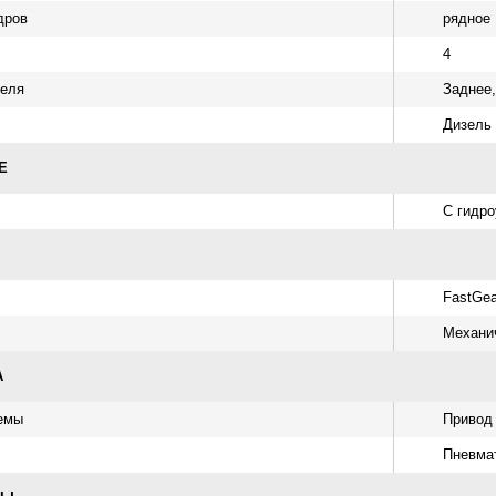
дров
рядное
4
теля
Заднее
Дизель
Е
С гидр
FastGea
Механи
А
емы
Привод 
Пневмат