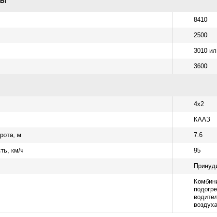
РЫ
8410
2500
3010 ил
3600
4х2
КААЗ
рота, м
7.6
ть, км/ч
95
Принуди
Комбини
подогре
водител
воздух