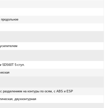
, продольное
оусилителем
r 5DS60T 5-ступ.
ческая
с разделением на контуры по осям, с АВS и ESP
ическая, двухконтурная