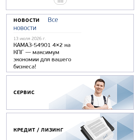
Вместимость цистерны,
Производительность
Все
НОВОСТИ
вакуум-насоса, м3/ч
новости
Глубина очищаемого
колодца, м
13 июля 2026 г.
КАМАЗ-54901 4×2 на
Модель шасси
КАМ
КПГ — максимум
Колёсная формула
экономии для вашего
бизнеса!
Узнать цену
СЕРВИС
МАШИНА ИЛОСОСНАЯ КО-507А-2
КРЕДИТ / ЛИЗИНГ
Цена по запросу