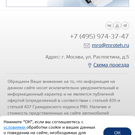
Производитель
Вместимость цистерны,
Производительность
вакуум-насоса, м3/ч
+7 (495) 974-37-47
Глубина очищаемого
mro@mroteh.ru
колодца, м
Адрес: г. Москва, ул. Расплетина, д.5
Модель шасси
КАМ
Схема проезда
Колёсная формула
Обращаем Ваше внимание на то, что информация на
Узнать цену
данном сайте носит исключительно уведомительный и
информационный характер и не является публичной
офертой (определяемой в соответствии с статьей 435 и
статьей 437 Гражданского кодекса РФ). Наличие и
стоимость представленных на сайте автомобилей
уточняйте по телефонам отделов продаж, представленных
Нажмите “ОК”, если вы соглашаетесь с
в разделе "Контакты" настоящего ресурса.
Политика
условиями
обработки cookie и ваших данных
конфиденциальности
.
ОК
о поведении на сайте, необходимых для