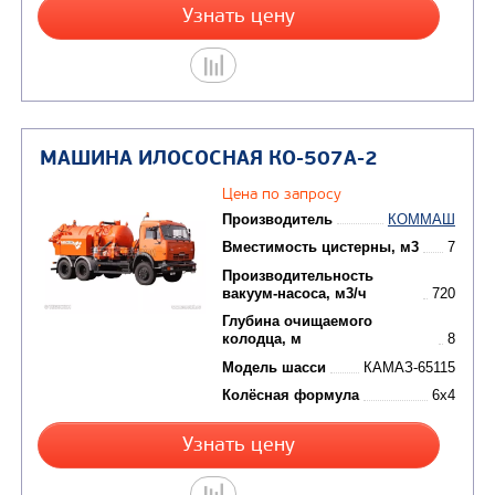
Производительность
вакуум-насоса, м3/ч
Глубина очищаемого
колодца, м
Модель шасси
МА
Колёсная формула
Заказать
Кредит/Лизинг
МАШИНА ИЛОСОСНАЯ КО-507К
Цена по запросу
Производитель