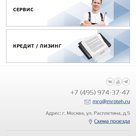
Цена по запросу
СЕРВИС
Производитель
C
Направление загрузки
кузова
Вместимость кузова, м
КРЕДИТ / ЛИЗИНГ
Коэффициент уплотнен
мусора
Модель шасси
GA
Узнать цену
+7 (495) 974-37-47
mro@mroteh.ru
Адрес: г. Москва, ул. Расплетина, д.5
Схема проезда