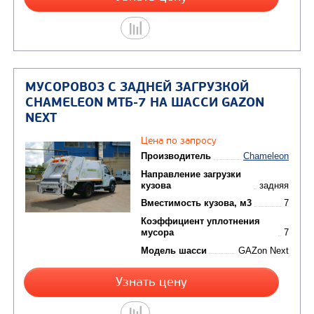
Коэффициент уплотнен
мусора
Модель шасси
КАМ
Узнать цену
МУСОРОВОЗ С ЗАДНЕЙ ЗАГРУЗКОЙ
CHAMELEON МТБ-16. НА ШАССИ
МАЗ-5340.
В НАЛИЧИИ
НОВИНКА
Цена по запросу
Производитель
C