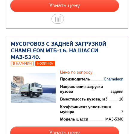
МУСОРОВОЗ С ЗАДНЕЙ ЗАГРУЗКОЙ
CHAMELEON МТБ-16. НА ШАССИ
КАМАЗ-53605.
В НАЛИЧИИ
НОВИНКА
Цена по запросу
Производитель
C
Направление загрузки
кузова
Вместимость кузова, м
Масса загружаемых
отходов, кг