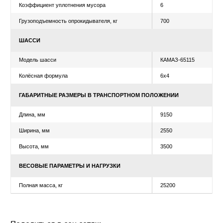
ТЕХНИЧЕСКИЕ
ХАРАКТЕРИСТИКИ
Уточнить цену
Рассчитать лизинг
ХАРАКТЕРИСТИКИ ОБОРУДОВАНИЯ МУСОРОВОЗА
Направление загрузки кузова
задняя
Вместимость кузова, м3
18
Масса спецоборудования, кг
6100
Масса загружаемых отходов, кг
11240
Коэффициент уплотнения мусора
6
Грузоподъемность опрокидывателя, кг
700
ШАССИ