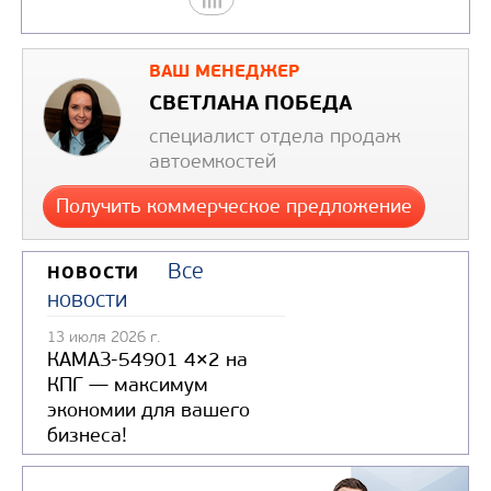
Направление загрузки
кузова
ВАШ МЕНЕДЖЕР
Вместимость кузова, м
СВЕТЛАНА ПОБЕДА
Коэффициент уплотнен
специалист отдела продаж
мусора
автоемкостей
Модель шасси
Получить коммерческое предложение
Узнать цену
Все
НОВОСТИ
новости
13 июля 2026 г.
КАМАЗ-54901 4×2 на
КПГ — максимум
экономии для вашего
МУСОРОВОЗ С ЗАДНЕЙ ЗАГРУЗКОЙ
бизнеса!
CHAMELEON МТБ-7 НА ШАССИ GAZ
NEXT