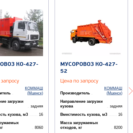
ОВОЗ КО-427-
МУСОРОВОЗ КО-427-
52
 запросу
Цена по запросу
КОММАШ
КОММАШ
итель
(Мценск)
Производитель
(Мценск)
ние загрузки
Направление загрузки
задняя
кузова
задняя
сть кузова, м3
16
Вместимость кузова, м3
16
гружаемых
Масса загружаемых
кг
8060
отходов, кг
8200