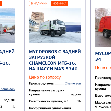
В НАЛИЧИИ
НОВИНКА
ЗАДНЕЙ
МУСОРОВОЗ С ЗАДНЕЙ
МУСОР
ЗАГРУЗКОЙ
34
-16.
CHAMELEON МТБ-16.
Цена по
НА ШАССИ МАЗ-5340.
Цена по запросу
Производ
Производитель
Chameleon
Направле
кузова
Chameleon
Направление загрузки
кузова
задняя
Вместимо
задняя
Вместимость кузова, м3
16
Масса за
отходов, 
м3
16
Коэффициент уплотнения