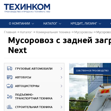
О КОМПАНИИ
КАТАЛОГ
КРЕДИТ, ЛИЗИНГ
Главная
Каталог
Коммунальная техника
Мусоровозы
Мусорово
Мусоровоз с задней за
Next
ГРУЗОВЫЕ АВТОМОБИЛИ
СОБСТВЕННОЕ ПРОИЗВОДСТВО
АВТОБУСЫ
АВТОЦИСТЕРНЫ
ПОДЪЕМНО-
ТРАНСПОРТНАЯ ТЕХНИКА
СТРОИТЕЛЬНАЯ ТЕХНИКА