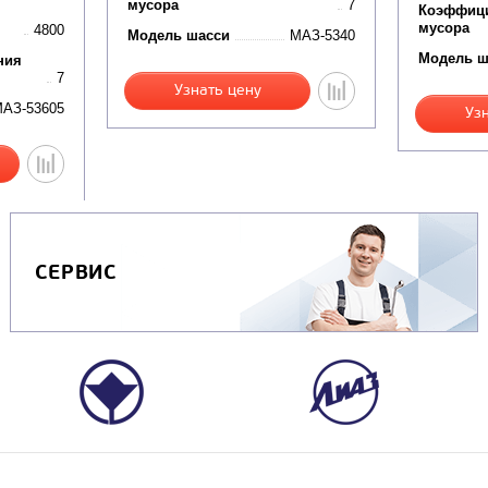
мусора
7
Коэффици
мусора
4800
Модель шасси
МАЗ-5340
Модель ш
ния
7
Узнать цену
АЗ-53605
Уз
СЕРВИС