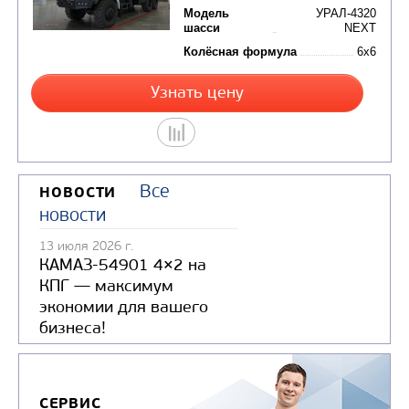
Узнать цену
АВТОКРАН ИВАНОВЕЦ КС-45717-2
Все
НОВОСТИ
(24)
новости
Цена по запросу
13 июля 2026 г.
КАМАЗ-54901 4×2 на
Производитель
КПГ — максимум
Максимальная
экономии для вашего
грузоподъемность, т
бизнеса!
Модель
У
шасси
Колёсная формула
СЕРВИС