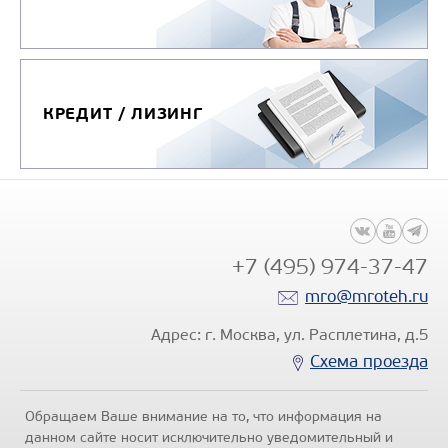
Узнать цену
КРЕДИТ / ЛИЗИНГ
АВТОКРАН ИВАНОВЕЦ КС-45717-2Р
Цена по запросу
+7 (495) 974-37-47
Производитель
mro@mroteh.ru
Максимальная
грузоподъемность, т
Адрес: г. Москва, ул. Расплетина, д.5
Модель
У
Схема проезда
шасси
Колёсная формула
Обращаем Ваше внимание на то, что информация на
данном сайте носит исключительно уведомительный и