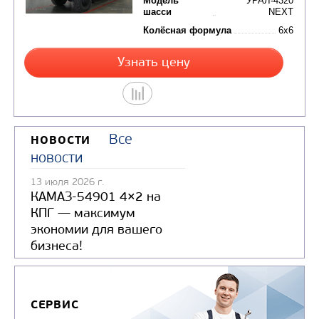
Узнать цену
АВТОКРАН ИВАНОВЕЦ КС-45717-2
Все
НОВОСТИ
(24)
новости
Цена по запросу
13 июля 2026 г.
КАМАЗ-54901 4×2 на
Производитель
КПГ — максимум
Максимальная
экономии для вашего
грузоподъемность, т
бизнеса!
Модель
У
шасси
Колёсная формула
СЕРВИС