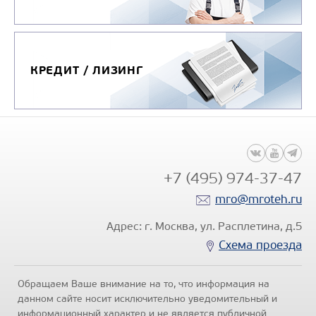
Узнать цену
КРЕДИТ / ЛИЗИНГ
АВТОКРАН ИВАНОВЕЦ КС-45717-2Р
Цена по запросу
+7 (495) 974-37-47
Производитель
mro@mroteh.ru
Максимальная
грузоподъемность, т
Адрес: г. Москва, ул. Расплетина, д.5
Модель
У
Схема проезда
шасси
Колёсная формула
Обращаем Ваше внимание на то, что информация на
данном сайте носит исключительно уведомительный и
Узнать цену
информационный характер и не является публичной