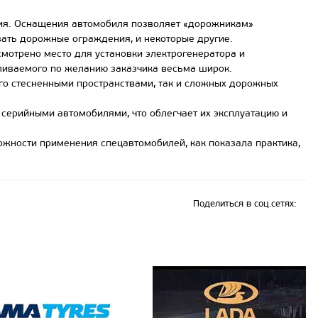
я. Оснащения автомобиля позволяет «дорожникам»
вать дорожные ограждения, и некоторые другие.
мотрено место для установки электрогенератора и
вливаемого по желанию заказчика весьма широк.
его стесненными пространствами, так и сложных дорожных
ерийными автомобилями, что облегчает их эксплуатацию и
жности применения спецавтомобилей, как показала практика,
Поделиться в соц.сетях: