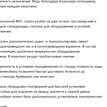
ичного назначения. Ведь благодаря большому потенциалу,
тным нуждам заказчика.
сателей МЧС. Салон разбит на два отсека: пассажирский и
 для спецодежды, стеллаж для оборудования и угловой
маячки.
алон дополнительно шумо- и термоизолирован, имеет
еднеприводном так и в полноприводном варианте. В состав
ентиляция, различное медицинское оборудование.
ков. В комплект входят проблесковые маячки.
нность в условиях передвижения по городу, плавность хода,
анимобиль позволяет быстро доставить больного до
ю помощь буквально «на колесах».
иль оборудован платформой для быстрой установки
тница для подъема на крышу крепится к задней двери.
мобиль может быть дополнительно установлена электрическая
орий