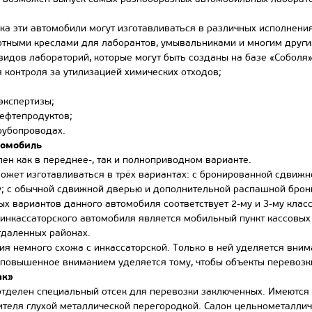
 эти автомобили могут изготавливаться в различных исполнения
тными креслами для лаборантов, умывальниками и многим други
видов лабораторий, которые могут быть созданы на базе «Соболя»
контроля за утилизацией химических отходов;
;
экспертизы;
ефтепродуктов;
рубопроводах.
омобиль
 как в переднее-, так и полноприводном варианте.
жет изготавливаться в трёх вариантах: с бронированной сдвижн
; с обычной сдвижной дверью и дополнительной распашной брон
х вариантов данного автомобиля соответствует 2-му и 3-му класс
нкассаторского автомобиля является мобильный пункт кассовых 
тдаленных районах.
 немного схожа с инкассаторской. Только в ней уделяется внима
 повышенное вниманием уделяется тому, чтобы объекты перевозки
ак»
делен специальный отсек для перевозки заключенных. Имеются 
ителя глухой металлической перегородкой. Салон цельнометалличе