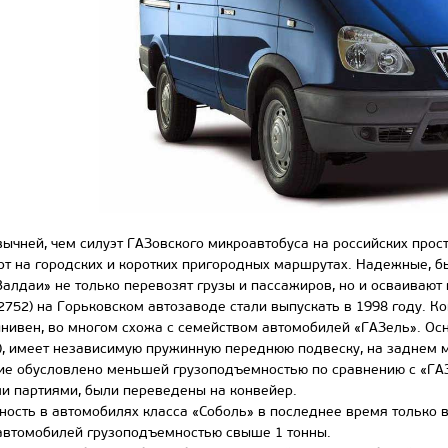
ней, чем силуэт ГАЗовского микроавтобуса на российских просто
т на городских и коротких пригородных маршрутах. Надежные, бы
«Валдаи» не только перевозят грузы и пассажиров, но и осваиваю
2752) на Горьковском автозаводе стали выпускать в 1998 году. К
нивен, во многом схожа с семейством автомобилей «ГАЗель». Ос
), имеет независимую пружинную переднюю подвеску, на заднем м
ие обусловлено меньшей грузоподъемностью по сравнению с «ГАЗел
и партиями, были переведены на конвейер.
ь в автомобилях класса «Соболь» в последнее время только возр
автомобилей грузоподъемностью свыше 1 тонны.