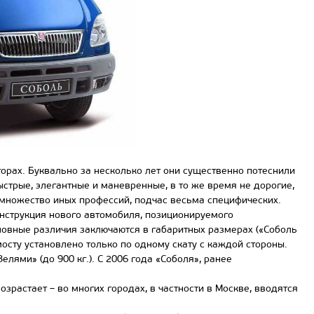
рах. Буквально за несколько лет они существенно потеснили
стрые, элегантные и маневренные, в то же время не дорогие,
т множество иных профессий, подчас весьма специфических.
онструкция нового автомобиля, позиционируемого
новные различия заключаются в габаритных размерах («Соболь
осту установлено только по одному скату с каждой стороны.
ями» (до 900 кг.). С 2006 года «Соболя», ранее
астает – во многих городах, в частности в Москве, вводятся