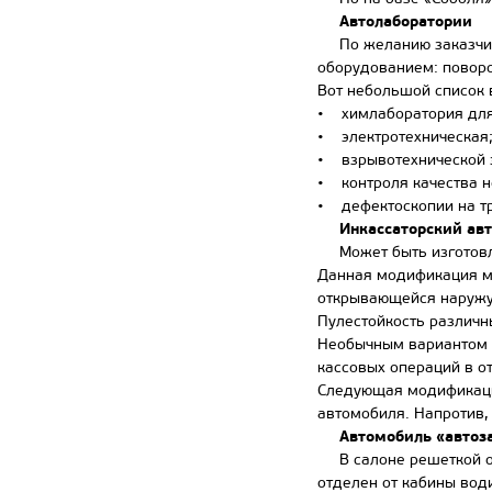
Автолаборатории
По желанию заказчика
оборудованием: поворо
Вот небольшой список 
• химлаборатория для 
• электротехническая
• взрывотехнической 
• контроля качества н
• дефектоскопии на т
Инкассаторский авт
Может быть изготовлен
Данная модификация мо
открывающейся наружу
Пулестойкость различны
Необычным вариантом и
кассовых операций в о
Следующая модификация
автомобиля. Напротив,
Автомобиль «автоз
В салоне решеткой от
отделен от кабины вод