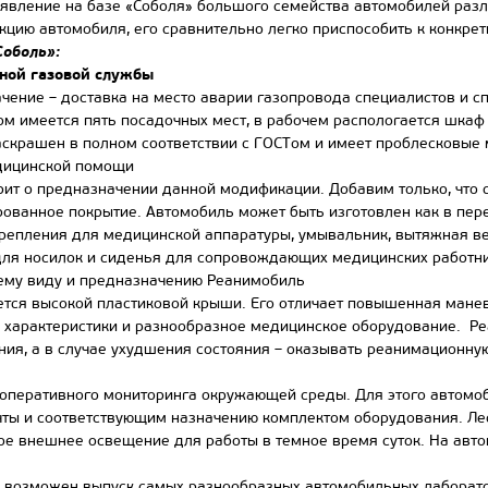
вление на базе «Соболя» большого семейства автомобилей разл
кцию автомобиля, его сравнительно легко приспособить к конкре
оболь»:
ной газовой службы
ие – доставка на место аварии газопровода специалистов и спа
ом имеется пять посадочных мест, в рабочем распологается шкаф
аскрашен в полном соответствии с ГОСТом и имеет проблесковые 
дицинской помощи
 о предназначении данной модификации. Добавим только, что с
ованное покрытие. Автомобиль может быть изготовлен как в пер
репления для медицинской аппаратуры, умывальник, вытяжная в
ля носилок и сиденья для сопровождающих медицинских работни
ему виду и предназначению Реанимобиль
 высокой пластиковой крыши. Его отличает повышенная маневре
характеристики и разнообразное медицинское оборудование. Ре
ия, а в случае ухудшения состояния – оказывать реанимационну
еративного мониторинга окружающей среды. Для этого автомоб
ты и соответствующим назначению комплектом оборудования. Лес
е внешнее освещение для работы в темное время суток. На авто
возможен выпуск самых разнообразных автомобильных лаборат