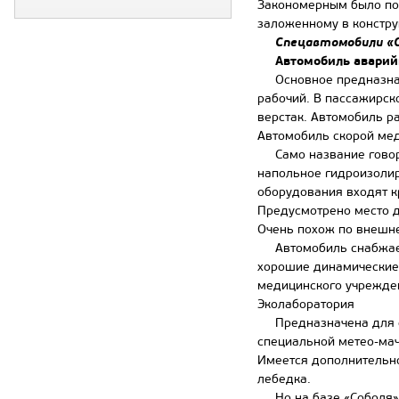
Закономерным было поя
заложенному в констру
Спецавтомобили «С
Автомобиль аварий
Основное предназначен
рабочий. В пассажирск
верстак. Автомобиль р
Автомобиль скорой ме
Само название говорит
напольное гидроизолир
оборудования входят к
Предусмотрено место д
Очень похож по внешн
Автомобиль снабжается
хорошие динамические 
медицинского учрежден
Эколаборатория
Предназначена для оп
специальной метео-мач
Имеется дополнительно
лебедка.
Но на базе «Соболя» 