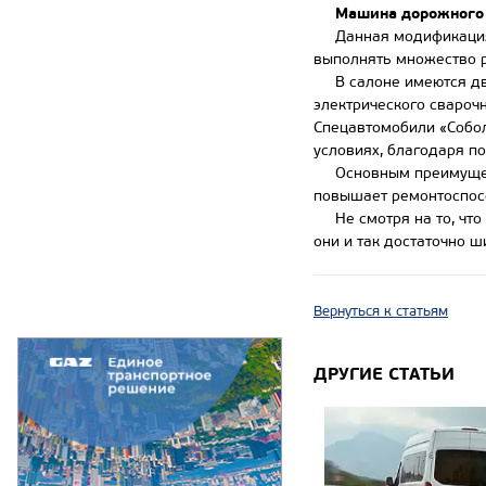
Машина дорожного 
Данная модификация п
выполнять множество р
В салоне имеются два 
электрического свароч
Спецавтомобили «Собол
условиях, благодаря п
Основным преимуществ
повышает ремонтоспос
Не смотря на то, что 
они и так достаточно ш
Вернуться к статьям
ДРУГИЕ СТАТЬИ