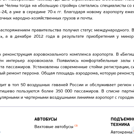
е Челны тогда на «большую стройку» слетались специалисты со 
24, а уже в середине 70-х гг. благодаря новому аэропорту еж
очных народно-хозяйственных грузов и почты.
 распоряжением правительства получил статус международного. 
, а в декабре 2012 года в результате приобретения у минор
а реконструкция аэровокзального комплекса аэропорта. В «Бег
ён интерьер аэровокзала. Появились комфортабельные залы 
та пассажиров. Установлены современные стойки регистрации, с
ый ремонт перрона. Общая площадь аэродрома, которую реконструи
дит в топ 50 воздушных гаваней России и обслуживает регион 
гишево пользуются более 350 000 пассажиров. В списке парт
гулярными и чартерными воздушными линиями аэропорт с городам
АВТОБУСЫ
ПОДЪЕМНО
ТЕХНИКА
Вахтовые автобусы
(3)
Автокраны