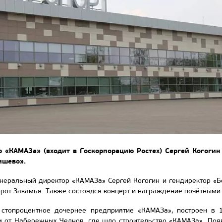
 «КАМАЗа» (входит в Госкорпорацию Ростех) Сергей Когогин
ишево».
енеральный директор «КАМАЗа» Сергей Когогин и гендиректор «Б
от Закамья. Также состоялся концерт и награждение почётными
 стопроцентное дочернее предприятие «КАМАЗа», построен в 
м от Набережных Челнов, где шло строительство «КАМАЗа». Появ