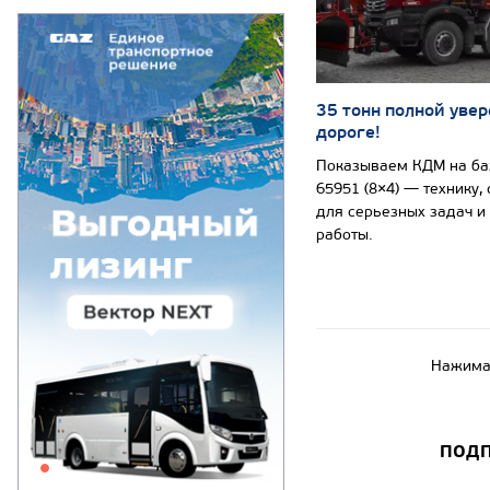
35 тонн полной увер
дороге!
Показываем КДМ на б
65951 (8×4) — технику,
для серьезных задач и
работы.
Нажимая
ПОДП