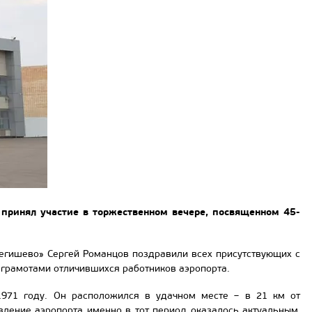
 принял участие в торжественном вечере, посвященном 45-
егишево» Сергей Романцов поздравили всех присутствующих с
 грамотами отличившихся работников аэропорта.
1971 году. Он расположился в удачном месте – в 21 км от
ление аэропорта именно в тот период оказалось актуальным,