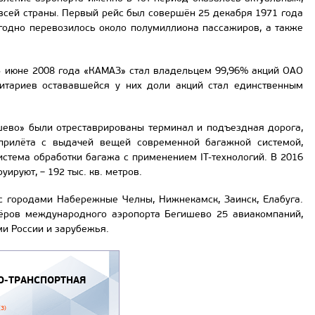
всей страны. Первый рейс был совершён 25 декабря 1971 года
егодно перевозилось около полумиллиона пассажиров, а также
В июне 2008 года «КАМАЗ» стал владельцем 99,96% акций ОАО
итариев остававшейся у них доли акций стал единственным
ишево» были отреставрированы терминал и подъездная дорога,
прилёта с выдачей вещей современной багажной системой,
истема обработки багажа с применением IT-технологий. В 2016
руют, – 192 тыс. кв. метров.
с городами Набережные Челны, Нижнекамск, Заинск, Елабуга.
нёров международного аэропорта Бегишево 25 авиакомпаний,
и России и зарубежья.
-ТРАНСПОРТНАЯ
(3)