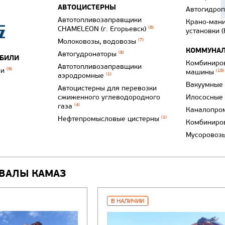
АВТОЦИСТЕРНЫ
Автогидро
Автотопливозаправщики
Крано-ман
CHAMELEON (г. Егорьевск)
(8)
установки 
Молоковозы, водовозы
(7)
КОММУНАЛ
Автогудронаторы
(8)
ОБИЛИ
Комбиниро
Автотопливозаправщики
ли
(9)
машины
(18)
аэродромные
(1)
Вакуумные
Автоцистерны для перевозки
сжиженного углеводородного
Илососные
газа
(4)
Каналопро
Нефтепромысловые цистерны
(1)
Комбиниро
Мусоровоз
ВАЛЫ КАМАЗ
В НАЛИЧИИ