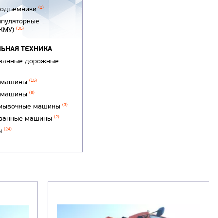
подъемники
(2)
ипуляторные
(КМУ)
(36)
ЬНАЯ ТЕХНИКА
ванные дорожные
 машины
(15)
 машины
(8)
мывочные машины
(3)
ванные машины
(2)
ы
(24)