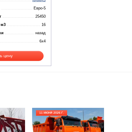
Евро-5
г
25450
 м3
16
ки
назад
6x4
ь цену
11 ИЮНЯ 2026 Г.