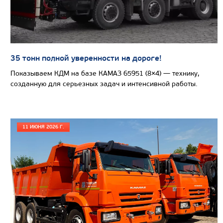
Узнать цену
35 тонн полной уверенности на дороге!
САМОСВАЛ КАМАЗ-65801
Показываем КДМ на базе КАМАЗ 65951 (8×4) — технику,
созданную для серьезных задач и интенсивной работы.
11 ИЮНЯ 2026 Г.