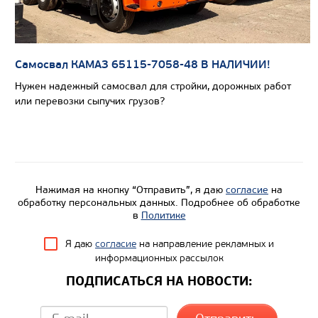
Самосвал КАМАЗ 65115-7058-48 В НАЛИЧИИ!
Цена по запросу
Нужен надежный самосвал для стройки, дорожных работ
Производитель
или перевозки сыпучих грузов?
Экологический класс
Грузоподъемность, кг
Вместимость кузова, м3
Нажимая на кнопку “Отправить”, я даю
согласие
на
Направление разгрузки
обработку персональных данных. Подробнее об обработке
Колесная формула
в
Политике
Я даю
согласие
на направление рекламных и
Узнать цену
информационных рассылок
ПОДПИСАТЬСЯ НА НОВОСТИ: