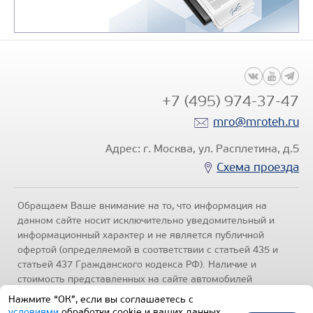
+7 (495) 974-37-47
mro@mroteh.ru
Адрес: г. Москва, ул. Расплетина, д.5
Схема проезда
Обращаем Ваше внимание на то, что информация на
данном сайте носит исключительно уведомительный и
информационный характер и не является публичной
офертой (определяемой в соответствии с статьей 435 и
статьей 437 Гражданского кодекса РФ). Наличие и
стоимость представленных на сайте автомобилей
уточняйте по телефонам отделов продаж, представленных
Нажмите “ОК”, если вы соглашаетесь с
в разделе "Контакты" настоящего ресурса.
Политика
условиями
обработки cookie и ваших данных