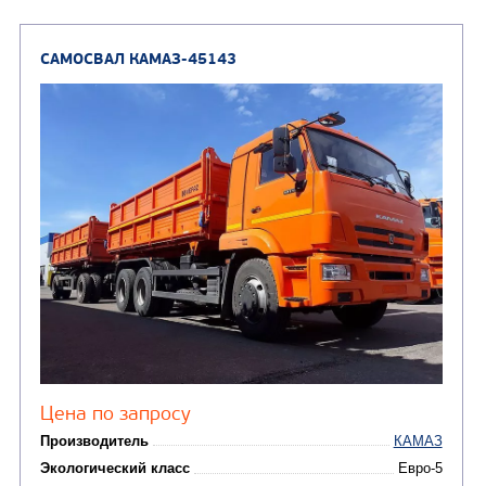
Автотопливозаправщи
(1)
аэродромные
Автоцистерны для пер
сжиженного углеводор
(4)
газа
Нефтепромысловые ц
ГРУЗОВЫЕ АВТОМОБИЛИ