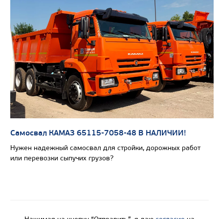
Вместимость кузова, м3
Направление разгрузки
Колесная формула
Узнать цену
САМОСВАЛ КАМАЗ-65801
Самосвал КАМАЗ 65115-7058-48 В НАЛИЧИИ!
Нужен надежный самосвал для стройки, дорожных работ
или перевозки сыпучих грузов?