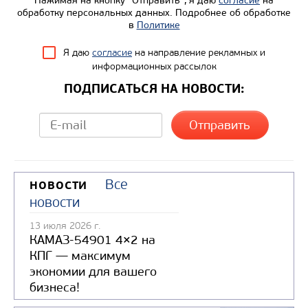
Нажимая на кнопку “Отправить”, я даю
согласие
на
обработку персональных данных. Подробнее об обработке
в
Политике
Я даю
согласие
на направление рекламных и
информационных рассылок
ПОДПИСАТЬСЯ НА НОВОСТИ:
Цена по запросу
Производитель
Все
НОВОСТИ
Экологический класс
новости
Грузоподъемность, кг
13 июля 2026 г.
КАМАЗ-54901 4×2 на
Вместимость кузова, м3
КПГ — максимум
Направление разгрузки
экономии для вашего
бизнеса!
Колесная формула