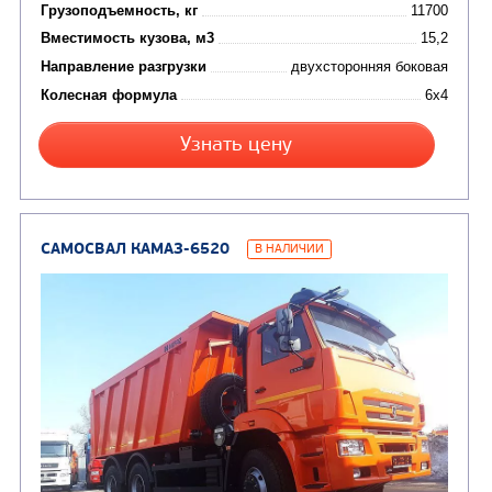
ПОДЪЕМНО-
(9)
Бортовые автомобили
ТРАНСПОРТНАЯ Т
(8)
Самосвалы
(3)
Автокраны
(8)
Седельные тягачи
Автогидроподъемник
(2)
Автофургоны
Крано-манипуляторны
(36)
установки (КМУ)
(12)
Шасси
КОММУНАЛЬНАЯ
АВТОБУСЫ
ТЕХНИКА
(3)
Вахтовые автобусы
Комбинированные дор
(18)
машины
АВТОЦИСТЕРНЫ
(15)
Вакуумные машины
Автотопливозаправщики
(8)
CHAMELEON (г. Егорьевск)
(8)
Илососные машины
(7)
Молоковозы, водовозы
Каналопромывочные 
(8)
Автогудронаторы
Комбинированные ма
(24)
Мусоровозы