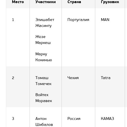
Место
Участники
Страна
Грузовик
1
Элишабет
Португалия
MAN
Жасинту
Жозе
Маркеш
Марку
Кокинью
2
Томаш
Чехия
Tatra
Томечек
Войтех
Моравек
3
Антон
Россия
КАМАЗ
Шибалов