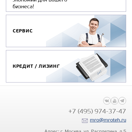
Направление разгрузки
бизнеса!
Колесная формула
Узнать цену
СЕРВИС
КРЕДИТ / ЛИЗИНГ
+7 (495) 974-37-47
mro@mroteh.ru
Адрес: г. Москва, ул. Расплетина, д.5