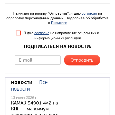
Нажимая на кнопку “Отправить”, я даю
согласие
на
обработку персональных данных. Подробнее об обработке
в
Политике
Я даю
согласие
на направление рекламных и
информационных рассылок
ПОДПИСАТЬСЯ НА НОВОСТИ:
Цена по запросу
Все
НОВОСТИ
Производитель
новости
Экологический класс
13 июля 2026 г.
Грузоподъемность, кг
КАМАЗ-54901 4×2 на
Вместимость кузова, м3
КПГ — максимум
экономии для вашего