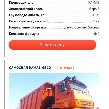
Нефтепромысловые ц
ГРУЗОВЫЕ АВТОМОБИЛИ
ПОДЪЕМНО-
(9)
Бортовые автомобили
ТРАНСПОРТНАЯ Т
(8)
Самосвалы
(3)
Автокраны
(8)
Седельные тягачи
Автогидроподъемник
(2)
Автофургоны
Крано-манипуляторны
(36)
установки (КМУ)
(12)
Шасси
КОММУНАЛЬНАЯ
АВТОБУСЫ
ТЕХНИКА
(3)
Вахтовые автобусы
Комбинированные дор
(18)
машины
АВТОЦИСТЕРНЫ
(15)
Вакуумные машины
Автотопливозаправщики
(8)
CHAMELEON (г. Егорьевск)
(8)
Илососные машины
(7)
Молоковозы, водовозы
Каналопромывочные 