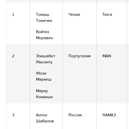
1
Томаш
Чехия
Tatra
Томечек
Войтех
Моравек
2
Элишабет
Португалия
MAN
Жасинту
Жозе
Маркеш
Марку
Кокинью
3
Антон
Россия
КАМАЗ
Шибалов