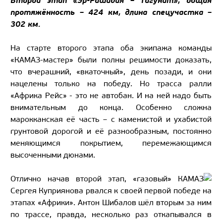
Второй этап «Эр-Рашидия – Тагунит», общая
протяжённость – 424 км, длина спецучастка –
302 км.
На старте второго этапа оба экипажа команды
«КАМАЗ-мастер» были полны решимости доказать,
что вчерашний, «вкаточный», день позади, и они
нацелены только на победу. Но трасса ралли
«Африка Рейс» - это не автобан. И на ней надо быть
внимательным до конца. Особенно сложна
марокканская её часть – с каменистой и ухабистой
грунтовой дорогой и её разнообразным, постоянно
меняющимся покрытием, перемежающимся
высоченными дюнами.
Отлично начав второй этап, «газовый» КАМАЗ
Сергея Куприянова рвался к своей первой победе на
этапах «Африки». Антон Шибалов шёл вторым за ним
по трассе, правда, несколько раз откапывался в