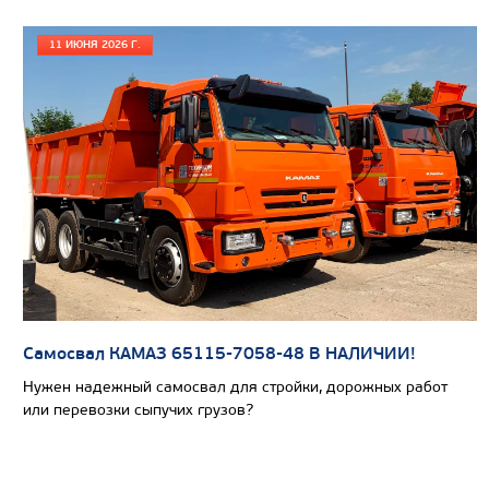
Экологический класс
11 ИЮНЯ 2026 Г.
Грузоподъемность, кг
Вместимость кузова, м3
Направление разгрузки
Колесная формула
Узнать цену
Самосвал КАМАЗ 65115-7058-48 В НАЛИЧИИ!
САМОСВАЛ КАМАЗ-65802
Нужен надежный самосвал для стройки, дорожных работ
или перевозки сыпучих грузов?